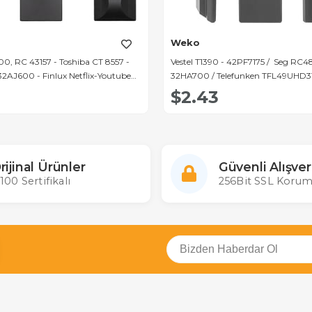
Weko
0, RC 43157 - Toshiba CT 8557 -
Vestel T1390 - 42PF7175 / Seg RC4
2AJ600 - Finlux Netflix-Youtube
32HA700 / Telefunken TFL49UHD3
d-Led Tv Kumanda
Mor Tuşlu Lcd Led Tv Kumanda
$2.43
rijinal Ürünler
Güvenli Alışver
100 Sertifikalı
256Bit SSL Korum