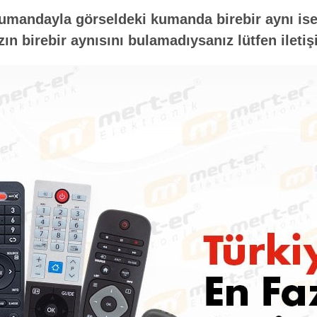
umandayla görseldeki kumanda birebir aynı ise 
n birebir aynısını bulamadıysanız lütfen iletiş