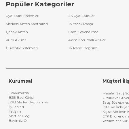
Popüler Kategoriler
Uydu Alıcı Sistemleri
4K Uydu Alıcılar
Merkezi Anten Santralleri
Tv Yedek Parça
Çanak Anten
Cami Seslendirme
Kuru Aküler
Akım Korumalı Prizler
Güvenlik Sistemleri
Tv Panel Değişimi
Kurumsal
Müşteri İliş
Hakkımızda
Mesafeli Satış S
B2B Bayi Girişi
Gizlilik ve Güve
B2B Merter Uygulaması
Satış Sözleşmes
İş İlanları
İptal ve İade Şar
İletişim
Kişisel Verileri
Mert-er Blog
ETK Bilgilendir
Bayimiz Ol
Yazılımlar / Sür