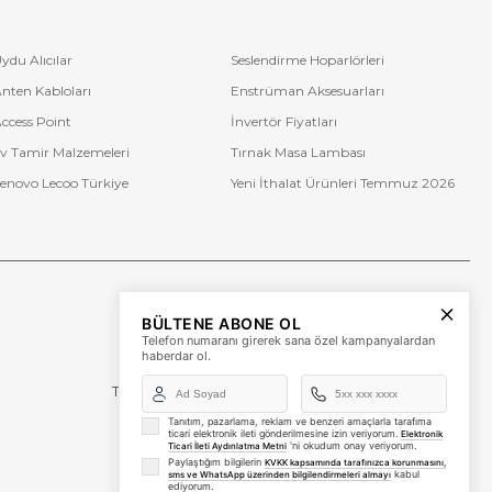
ydu Alıcılar
Seslendirme Hoparlörleri
nten Kabloları
Enstrüman Aksesuarları
ccess Point
İnvertör Fiyatları
v Tamir Malzemeleri
Tırnak Masa Lambası
enovo Lecoo Türkiye
Yeni İthalat Ürünleri Temmuz 2026
Bize Ulaşın
BÜLTENE ABONE OL
+90 (850) 473 08 08
Telefon numaranı girerek sana özel kampanyalardan
haberdar ol.
Tevfik Bey Mah. Dr. Ali Demir Cd. No:51 Kat:2 Kobi İş
Merkezi
Küçükçekmece / İstanbul
Tanıtım, pazarlama, reklam ve benzeri amaçlarla tarafıma
ticari elektronik ileti gönderilmesine izin veriyorum.
Elektronik
'ni okudum onay veriyorum.
Ticari İleti Aydınlatma Metni
Paylaştığım bilgilerin
KVKK kapsamında tarafınızca korunmasını,
kabul
sms ve WhatsApp üzerinden bilgilendirmeleri almayı
ediyorum.