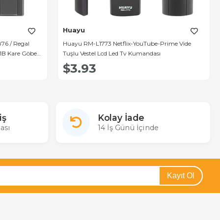
Huayu
876 / Regal
Huayu RM-L1773 Netflix-YouTube-Prime Vide
1B Kare Göbek
Tuşlu Vestel Lcd Led Tv Kumandası
$3.93
iş
Kolay İade
ası
14 İş Günü İçinde
Kayıt Ol