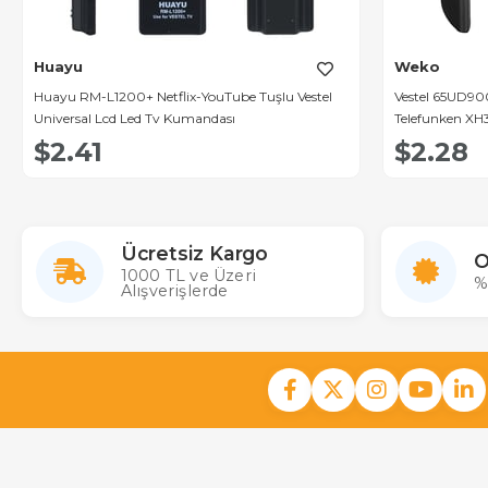
Huayu
Weko
Huayu RM-L1200+ Netflix-YouTube Tuşlu Vestel
Vestel 65UD900
Universal Lcd Led Tv Kumandası
Telefunken XH3
Play Tuşlu Lc
$2.41
$2.28
Ücretsiz Kargo
O
1000 TL ve Üzeri
%
Alışverişlerde