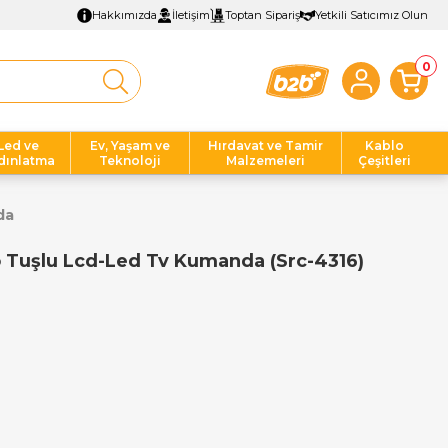
Hakkımızda
İletişim
Toptan Sipariş
Yetkili Satıcımız Olun
0
Led ve
Ev, Yaşam ve
Hırdavat ve Tamir
Kablo
dınlatma
Teknoloji
Malzemeleri
Çeşitleri
da
o Tuşlu Lcd-Led Tv Kumanda (Src-4316)