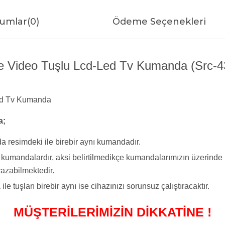
umlar
(0)
Ödeme Seçenekleri
me Video Tuşlu Lcd-Led Tv Kumanda (Src-431
Led Tv Kumanda
a;
a resimdeki ile birebir aynı kumandadır.
yi kumandalardır, aksi belirtilmedikçe kumandalarımızın üzerind
azabilmektedir.
tuşları birebir aynı ise cihazınızı sorunsuz çalıştıracaktır.
MÜŞTERİLERİMİZİN DİKKATİNE !