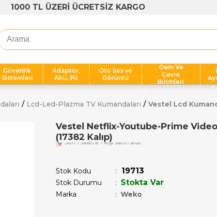
1000 TL ÜZERİ ÜCRETSİZ KARGO
Oem Ve
Güvenlik
Adaptör,
Oto Ses ve
Çevre
Sistemleri
Akü, Pil
Görüntü
Ay
Birimleri
daları
Lcd-Led-Plazma TV Kumandaları
Vestel Lcd Kuman
Vestel Netflix-Youtube-Prime Vide
(17382 Kalıp)
Son 1 saatte
1
kişi satın aldı!
19713
Stok Kodu
Stokta Var
Stok Durumu
:
Marka
:
Weko