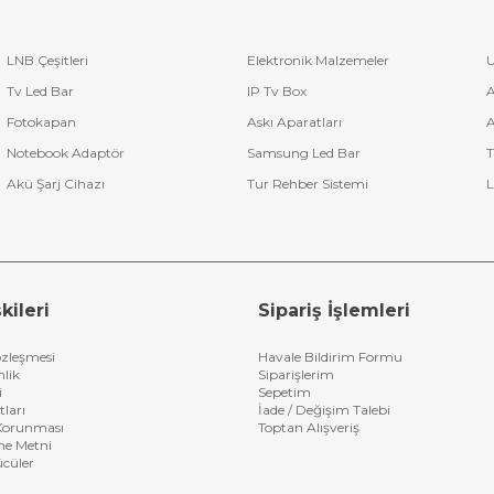
LNB Çeşitleri
Elektronik Malzemeler
U
Tv Led Bar
IP Tv Box
A
Fotokapan
Askı Aparatları
A
Notebook Adaptör
Samsung Led Bar
T
Akü Şarj Cihazı
Tur Rehber Sistemi
L
kileri
Sipariş İşlemleri
özleşmesi
Havale Bildirim Formu
nlik
Siparişlerim
i
Sepetim
tları
İade / Değişim Talebi
n Korunması
Toptan Alışveriş
me Metni
ücüler