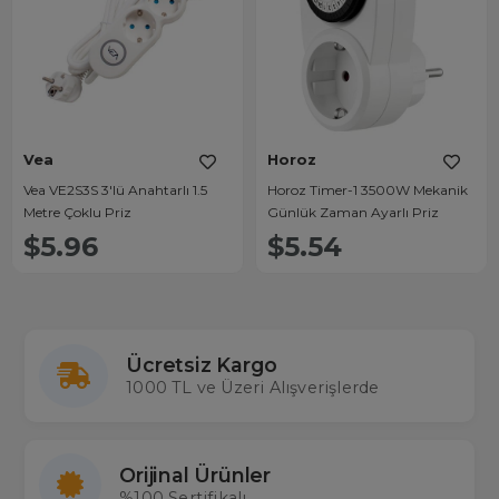
Vea
Horoz
Vea VE2S3S 3'lü Anahtarlı 1.5
Horoz Timer-1 3500W Mekanik
Metre Çoklu Priz
Günlük Zaman Ayarlı Priz
$5.96
$5.54
Ücretsiz Kargo
1000 TL ve Üzeri Alışverişlerde
Orijinal Ürünler
%100 Sertifikalı