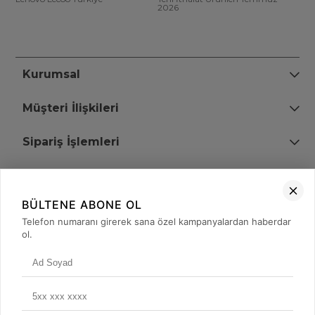
2026
Kurumsal
Müşteri İlişkileri
Sipariş İşlemleri
Bize Ulaşın
BÜLTENE ABONE OL
+90 (850) 473 08 08
Telefon numaranı girerek sana özel kampanyalardan haberdar
ol.
Tevfik Bey Mah. Dr. Ali Demir Cd. No:51 Kat:2 Kobi İş Merkezi
Küçükçekmece / İstanbul