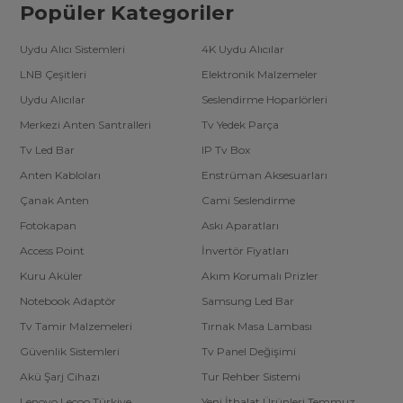
Popüler Kategoriler
Uydu Alıcı Sistemleri
4K Uydu Alıcılar
LNB Çeşitleri
Elektronik Malzemeler
Uydu Alıcılar
Seslendirme Hoparlörleri
Merkezi Anten Santralleri
Tv Yedek Parça
Tv Led Bar
IP Tv Box
Anten Kabloları
Enstrüman Aksesuarları
Çanak Anten
Cami Seslendirme
Fotokapan
Askı Aparatları
Access Point
İnvertör Fiyatları
Kuru Aküler
Akım Korumalı Prizler
Notebook Adaptör
Samsung Led Bar
Tv Tamir Malzemeleri
Tırnak Masa Lambası
Güvenlik Sistemleri
Tv Panel Değişimi
Akü Şarj Cihazı
Tur Rehber Sistemi
Lenovo Lecoo Türkiye
Yeni İthalat Ürünleri Temmuz