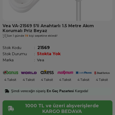
Vea VA-21569 5'li Anahtarlı 1.5 Metre Akım
Korumalı Priz Beyaz
Son 1 günde
19
kişi sepetine ekledi!
21569
Stok Kodu
Stokta Yok
Stok Durumu
:
Marka
:
Vea
4 Taksit
4 Taksit
4 Taksit
4 Taksit
4 Taksit
4 Taksit
Şimdi vereceğin sipariş
En Geç Pazartesi
Kargoda!
1000 TL ve üzeri alışverişlerde
KARGO BEDAVA