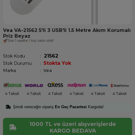
Vea VA-21562 5'li 3 USB'li 1.5 Metre Akım Korumalı
Priz Beyaz
Son 1 saatte
1
kişi satın aldı!
21562
Stok Kodu
Stokta Yok
Stok Durumu
:
Marka
:
Vea
4 Taksit
4 Taksit
4 Taksit
4 Taksit
4 Taksit
4 Taksit
Şimdi vereceğin sipariş
En Geç Pazartesi
Kargoda!
1000 TL ve üzeri alışverişlerde
KARGO BEDAVA