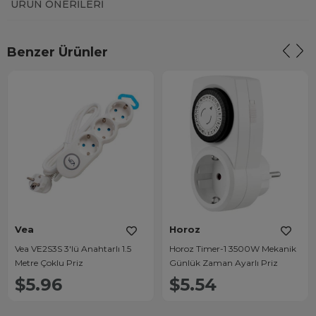
ÜRÜN ÖNERILERI
Benzer Ürünler
Vea
Horoz
Vea VE2S3S 3'lü Anahtarlı 1.5
Horoz Timer-1 3500W Mekanik
Metre Çoklu Priz
Günlük Zaman Ayarlı Priz
$5.96
$5.54