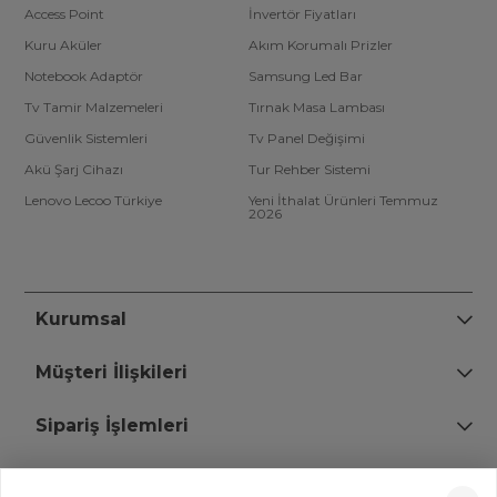
Access Point
İnvertör Fiyatları
Kuru Aküler
Akım Korumalı Prizler
Notebook Adaptör
Samsung Led Bar
Tv Tamir Malzemeleri
Tırnak Masa Lambası
Güvenlik Sistemleri
Tv Panel Değişimi
Akü Şarj Cihazı
Tur Rehber Sistemi
Lenovo Lecoo Türkiye
Yeni İthalat Ürünleri Temmuz
2026
Kurumsal
Müşteri İlişkileri
Sipariş İşlemleri
Bize Ulaşın