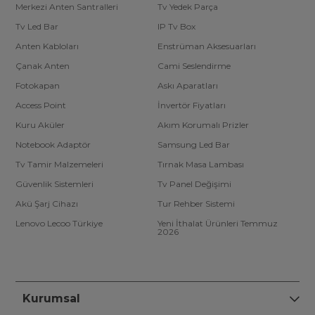
Merkezi Anten Santralleri
Tv Yedek Parça
Tv Led Bar
IP Tv Box
Anten Kabloları
Enstrüman Aksesuarları
Çanak Anten
Cami Seslendirme
Fotokapan
Askı Aparatları
Access Point
İnvertör Fiyatları
Kuru Aküler
Akım Korumalı Prizler
Notebook Adaptör
Samsung Led Bar
Tv Tamir Malzemeleri
Tırnak Masa Lambası
Güvenlik Sistemleri
Tv Panel Değişimi
Akü Şarj Cihazı
Tur Rehber Sistemi
Lenovo Lecoo Türkiye
Yeni İthalat Ürünleri Temmuz
2026
Kurumsal