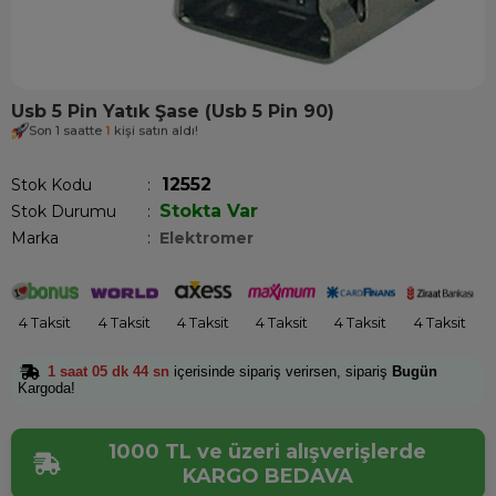
Usb 5 Pin Yatık Şase (Usb 5 Pin 90)
Son 1 saatte
1
kişi satın aldı!
12552
Stok Kodu
Stokta Var
Stok Durumu
:
Marka
:
Elektromer
4 Taksit
4 Taksit
4 Taksit
4 Taksit
4 Taksit
4 Taksit
1 saat 05 dk 44 sn
içerisinde sipariş verirsen, sipariş
Bugün
Kargoda!
1000 TL ve üzeri alışverişlerde
KARGO BEDAVA