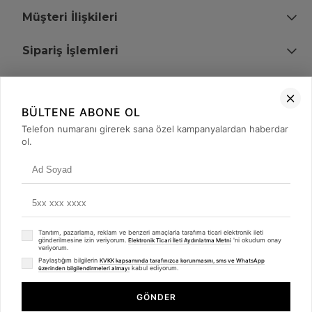
Müşteri İlişkileri
Sipariş İşlemleri
Bize Ulaşın
BÜLTENE ABONE OL
+90 (850) 473 08 08
Telefon numaranı girerek sana özel kampanyalardan haberdar
ol.
Tevfik Bey Mah. Dr. Ali Demir Cd. No:51 Kat:2 Kobi İş Merkezi
Küçükçekmece / İstanbul
Tanıtım, pazarlama, reklam ve benzeri amaçlarla tarafıma ticari elektronik ileti
gönderilmesine izin veriyorum.
'ni okudum onay
Elektronik Ticari İleti Aydınlatma Metni
veriyorum.
Paylaştığım bilgilerin
KVKK kapsamında tarafınızca korunmasını, sms ve WhatsApp
kabul ediyorum.
üzerinden bilgilendirmeleri almayı
© 2008 - 2026
merterelektronik.com
Whatsapp
- Tüm Hakları Saklıdır. Kredi kartı bilgileriniz 256bit SSL sertifikası ile
GÖNDER
korunmaktadır.