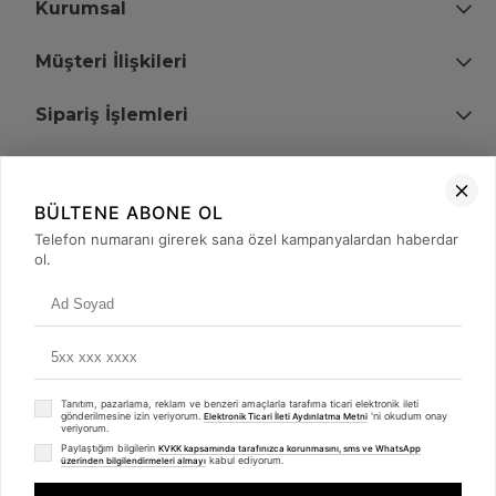
Kurumsal
Müşteri İlişkileri
Sipariş İşlemleri
Bize Ulaşın
BÜLTENE ABONE OL
+90 (850) 473 08 08
Telefon numaranı girerek sana özel kampanyalardan haberdar
ol.
Tevfik Bey Mah. Dr. Ali Demir Cd. No:51 Kat:2 Kobi İş Merkezi
Küçükçekmece / İstanbul
Tanıtım, pazarlama, reklam ve benzeri amaçlarla tarafıma ticari elektronik ileti
gönderilmesine izin veriyorum.
'ni okudum onay
Elektronik Ticari İleti Aydınlatma Metni
veriyorum.
Paylaştığım bilgilerin
KVKK kapsamında tarafınızca korunmasını, sms ve WhatsApp
kabul ediyorum.
üzerinden bilgilendirmeleri almayı
© 2008 - 2026
merterelektronik.com
Whatsapp