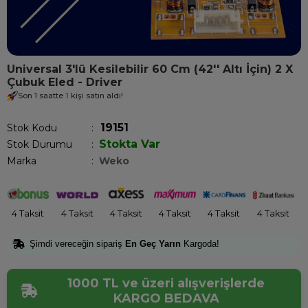
Universal 3'lü Kesilebilir 60 Cm (42'' Altı İçin) 2 X
Çubuk Eled - Driver
Son 1 saatte
1
kişi satın aldı!
19151
Stok Kodu
Stokta Var
Stok Durumu
:
Marka
:
Weko
4 Taksit
4 Taksit
4 Taksit
4 Taksit
4 Taksit
4 Taksit
Şimdi vereceğin sipariş
En Geç Yarın
Kargoda!
1000 TL ve üzeri alışverişlerde
KARGO BEDAVA