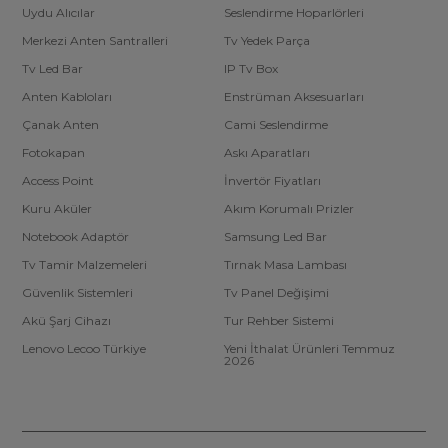
Uydu Alıcılar
Seslendirme Hoparlörleri
Merkezi Anten Santralleri
Tv Yedek Parça
Tv Led Bar
IP Tv Box
Anten Kabloları
Enstrüman Aksesuarları
Çanak Anten
Cami Seslendirme
Fotokapan
Askı Aparatları
Access Point
İnvertör Fiyatları
Kuru Aküler
Akım Korumalı Prizler
Notebook Adaptör
Samsung Led Bar
Tv Tamir Malzemeleri
Tırnak Masa Lambası
Güvenlik Sistemleri
Tv Panel Değişimi
Akü Şarj Cihazı
Tur Rehber Sistemi
Lenovo Lecoo Türkiye
Yeni İthalat Ürünleri Temmuz
2026