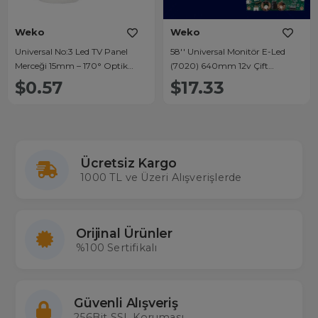
Weko
Weko
Universal No:3 Led TV Panel
58'' Universal Monitör E-Led
Merceği 15mm – 170° Optik
(7020) 640mm 12v Çift
Difüzör
Led+Sürücü+Kablo Takım
$0.57
$17.33
Ücretsiz Kargo
1000 TL ve Üzeri Alışverişlerde
Orijinal Ürünler
%100 Sertifikalı
Güvenli Alışveriş
256Bit SSL Koruması