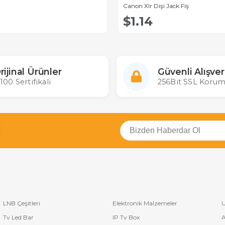
Canon Xlr Dişi Jack Fiş
$1.14
rijinal Ürünler
Güvenli Alışver
100 Sertifikalı
256Bit SSL Korum
LNB Çeşitleri
Elektronik Malzemeler
U
Tv Led Bar
IP Tv Box
A