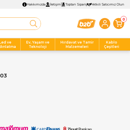
Hakkımızda
İletişim
Toptan Sipariş
Yetkili Satıcımız Olun
0
Led ve
Ev, Yaşam ve
Hırdavat ve Tamir
Kablo
dınlatma
Teknoloji
Malzemeleri
Çeşitleri
103