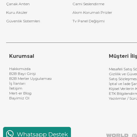
Çanak Anten
Cami Seslendirme
Kuru Aküler
Akım Korumalı Prizler
Güvenlik Sistemleri
Tv Panel Değişimi
Kurumsal
Müşteri İliş
Hakkımızda
Mesafeli Satış S
B2B Bayi Girişi
Gizlilik ve Güve
B2B Merter Uygulaması
Satış Sözleşmes
İş İlanları
İptal ve İade Şar
İletişim
Kişisel Verileri
Mert-er Blog
ETK Bilgilendir
Bayimiz Ol
Yazılımlar / Sür
Whatsapp Destek