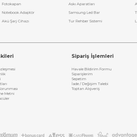
Fotokapan
Askı Aparatları
A
Notebook Adaptör
Samsung Led Bar
T
Akü Şarj Cihazı
Tur Rehber Sistemi
L
kileri
Sipariş İşlemleri
özleşmesi
Havale Bildirim Formu
nlik
Siparişlerim
i
Sepetim
tları
İade / Değişim Talebi
n Korunması
Toptan Alışveriş
me Metni
ücüler