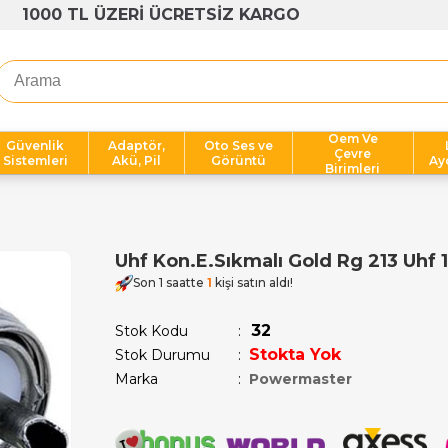
1000 TL ÜZERİ ÜCRETSİZ KARGO
Oem Ve
Güvenlik
Adaptör,
Oto Ses ve
Çevre
Sistemleri
Akü, Pil
Görüntü
Ay
Birimleri
Uhf Kon.E.Sıkmalı Gold Rg 213 Uhf 
Son 1 saatte
1
kişi satın aldı!
32
Stok Kodu
Stokta Yok
Stok Durumu
:
Marka
:
Powermaster