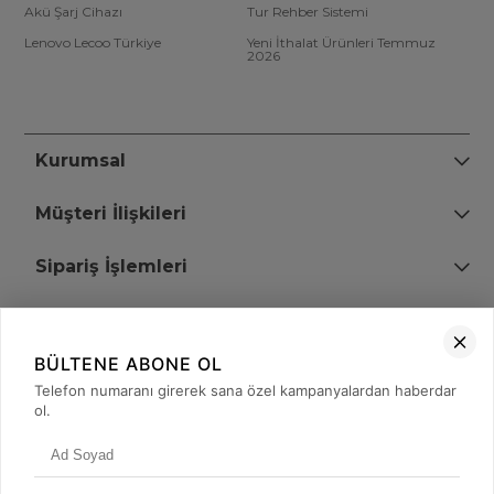
Akü Şarj Cihazı
Tur Rehber Sistemi
Lenovo Lecoo Türkiye
Yeni İthalat Ürünleri Temmuz
2026
Kurumsal
Müşteri İlişkileri
Sipariş İşlemleri
Bize Ulaşın
BÜLTENE ABONE OL
+90 (850) 473 08 08
Telefon numaranı girerek sana özel kampanyalardan haberdar
ol.
Tevfik Bey Mah. Dr. Ali Demir Cd. No:51 Kat:2 Kobi İş Merkezi
Küçükçekmece / İstanbul