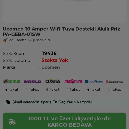
Ucomen 10 Amper Wifi Tuya Destekli Akıllı Priz
PA-GEBA-01SW
Son 1 saatte
1
kişi satın aldı!
19436
Stok Kodu
Stokta Yok
Stok Durumu
:
Marka
:
Ucomen
4 Taksit
4 Taksit
4 Taksit
4 Taksit
4 Taksit
4 Taksit
Şimdi vereceğin sipariş
En Geç Yarın
Kargoda!
1000 TL ve üzeri alışverişlerde
KARGO BEDAVA