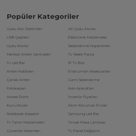
Popüler Kategoriler
Uydu Alıcı Sistemleri
4K Uydu Alıcılar
LNB Çeşitleri
Elektronik Malzemeler
Uydu Alıcılar
Seslendirme Hoparlörleri
Merkezi Anten Santralleri
Tv Yedek Parça
Tv Led Bar
IP Tv Box
Anten Kabloları
Enstrüman Aksesuarları
Çanak Anten
Cami Seslendirme
Fotokapan
Askı Aparatları
Access Point
İnvertör Fiyatları
Kuru Aküler
Akım Korumalı Prizler
Notebook Adaptör
Samsung Led Bar
Tv Tamir Malzemeleri
Tırnak Masa Lambası
Güvenlik Sistemleri
Tv Panel Değişimi