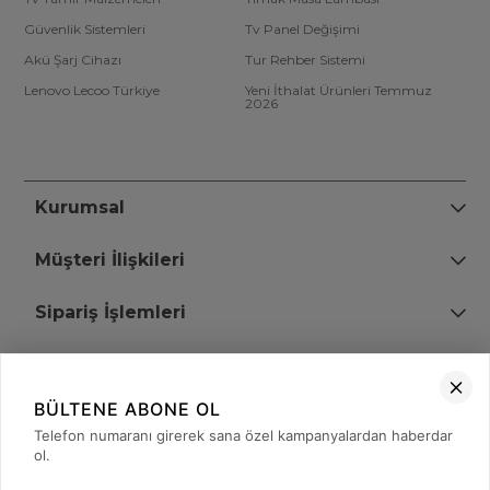
Güvenlik Sistemleri
Tv Panel Değişimi
Akü Şarj Cihazı
Tur Rehber Sistemi
Lenovo Lecoo Türkiye
Yeni İthalat Ürünleri Temmuz
2026
Kurumsal
Müşteri İlişkileri
Sipariş İşlemleri
Bize Ulaşın
BÜLTENE ABONE OL
+90 (850) 473 08 08
Telefon numaranı girerek sana özel kampanyalardan haberdar
ol.
Tevfik Bey Mah. Dr. Ali Demir Cd. No:51 Kat:2 Kobi İş Merkezi
Küçükçekmece / İstanbul