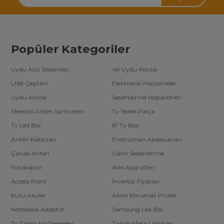
Popüler Kategoriler
Uydu Alıcı Sistemleri
4K Uydu Alıcılar
LNB Çeşitleri
Elektronik Malzemeler
Uydu Alıcılar
Seslendirme Hoparlörleri
Merkezi Anten Santralleri
Tv Yedek Parça
Tv Led Bar
IP Tv Box
Anten Kabloları
Enstrüman Aksesuarları
Çanak Anten
Cami Seslendirme
Fotokapan
Askı Aparatları
Access Point
İnvertör Fiyatları
Kuru Aküler
Akım Korumalı Prizler
Notebook Adaptör
Samsung Led Bar
Tv Tamir Malzemeleri
Tırnak Masa Lambası