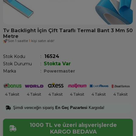
Tv Backlight İçin Çift Taraflı Termal Bant 3 Mm 50
Metre
Son 1 saatte
1
kişi satın aldı!
16524
Stok Kodu
Stokta Var
Stok Durumu
:
Marka
:
Powermaster
4 Taksit
4 Taksit
4 Taksit
4 Taksit
4 Taksit
4 Taksit
Şimdi vereceğin sipariş
En Geç Pazartesi
Kargoda!
1000 TL ve üzeri alışverişlerde
KARGO BEDAVA