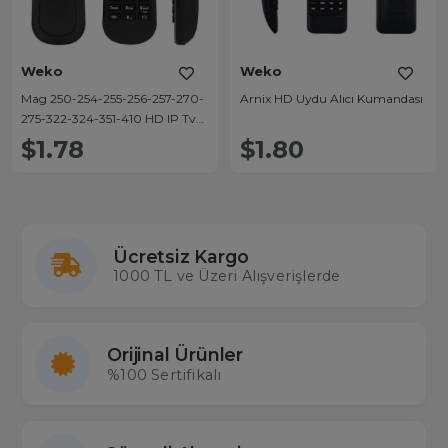
Weko
Weko
Mag 250-254-255-256-257-270-
Arnix HD Uydu Alıcı Kumandası
275-322-324-351-410 HD IP Tv
Linux Settopbox Uydu
$1.78
$1.80
Kumanda
Ücretsiz Kargo
1000 TL ve Üzeri Alışverişlerde
Orijinal Ürünler
%100 Sertifikalı