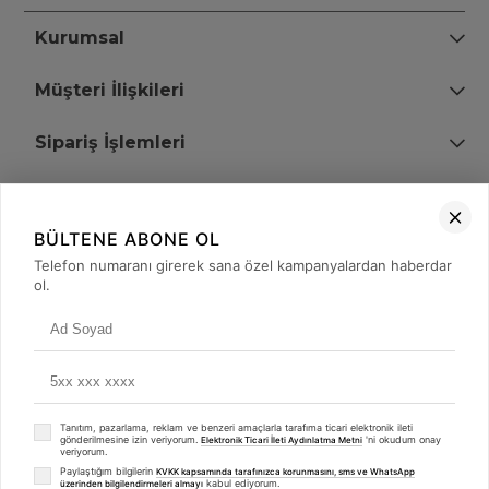
Kurumsal
Müşteri İlişkileri
Sipariş İşlemleri
Bize Ulaşın
BÜLTENE ABONE OL
+90 (850) 473 08 08
Telefon numaranı girerek sana özel kampanyalardan haberdar
ol.
Tevfik Bey Mah. Dr. Ali Demir Cd. No:51 Kat:2 Kobi İş Merkezi
Küçükçekmece / İstanbul
Tanıtım, pazarlama, reklam ve benzeri amaçlarla tarafıma ticari elektronik ileti
gönderilmesine izin veriyorum.
'ni okudum onay
Elektronik Ticari İleti Aydınlatma Metni
veriyorum.
Paylaştığım bilgilerin
KVKK kapsamında tarafınızca korunmasını, sms ve WhatsApp
kabul ediyorum.
üzerinden bilgilendirmeleri almayı