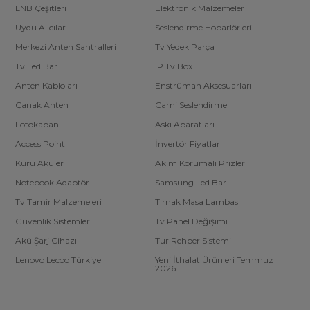
LNB Çeşitleri
Elektronik Malzemeler
Uydu Alıcılar
Seslendirme Hoparlörleri
Merkezi Anten Santralleri
Tv Yedek Parça
Tv Led Bar
IP Tv Box
Anten Kabloları
Enstrüman Aksesuarları
Çanak Anten
Cami Seslendirme
Fotokapan
Askı Aparatları
Access Point
İnvertör Fiyatları
Kuru Aküler
Akım Korumalı Prizler
Notebook Adaptör
Samsung Led Bar
Tv Tamir Malzemeleri
Tırnak Masa Lambası
Güvenlik Sistemleri
Tv Panel Değişimi
Akü Şarj Cihazı
Tur Rehber Sistemi
Lenovo Lecoo Türkiye
Yeni İthalat Ürünleri Temmuz
2026