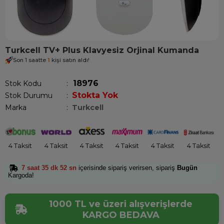
Turkcell TV+ Plus Klavyesiz Orjinal Kumanda
Son 1 saatte
1
kişi satın aldı!
18976
Stok Kodu
Stokta Yok
Stok Durumu
:
Marka
:
Turkcell
4 Taksit
4 Taksit
4 Taksit
4 Taksit
4 Taksit
4 Taksit
7 saat 35 dk 52 sn
içerisinde sipariş verirsen, sipariş
Bugün
Kargoda!
1000 TL ve üzeri alışverişlerde
KARGO BEDAVA