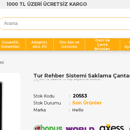
1000 TL ÜZERİ ÜCRETSİZ KARGO
Oem Ve
Güvenlik
Adaptör,
Oto Ses ve
Çevre
Sistemleri
Akü, Pil
Görüntü
Ay
Birimleri
mi
Tur Rehber Sistemi Saklama Çanta
Son 12 saatte
12
kişi sepetine ekledi!
20553
Stok Kodu
Son Ürünler
Stok Durumu
:
Marka
:
Hello