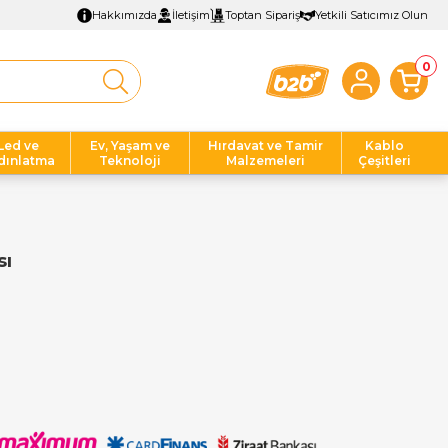
Hakkımızda
İletişim
Toptan Sipariş
Yetkili Satıcımız Olun
0
Led ve
Ev, Yaşam ve
Hırdavat ve Tamir
Kablo
dınlatma
Teknoloji
Malzemeleri
Çeşitleri
sı