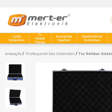
Tv
Uydu
Kumanda
Seslendirme
Yedek
Sistemleri
Çeşitleri
Sistemleri
Parça
Anasayfa
Profesyonel Ses Sistemleri
Tur Rehber Siste