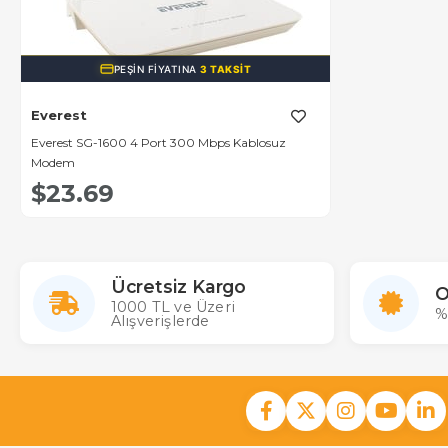
PEŞIN FIYATINA
3 TAKSIT
Everest
Everest SG-1600 4 Port 300 Mbps Kablosuz
Modem
$23.69
Ücretsiz Kargo
O
1000 TL ve Üzeri
%
Alışverişlerde