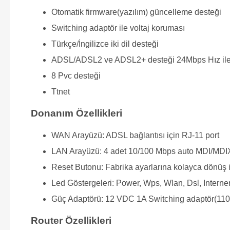
Otomatik firmware(yazılım) güncelleme desteği
Switching adaptör ile voltaj koruması
Türkçe/İngilizce iki dil desteği
ADSL/ADSL2 ve ADSL2+ desteği 24Mbps Hız il
8 Pvc desteği
Ttnet
Donanım Özellikleri
WAN Arayüzü: ADSL bağlantısı için RJ-11 port
LAN Arayüzü: 4 adet 10/100 Mbps auto MDI/MDIX
Reset Butonu: Fabrika ayarlarına kolayca dönüş 
Led Göstergeleri: Power, Wps, Wlan, Dsl, Interne
Güç Adaptörü: 12 VDC 1A Switching adaptör(110-
Router Özellikleri