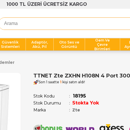
1000 TL ÜZERİ ÜCRETSİZ KARGO
Oem Ve
Güvenlik
Adaptör,
Oto Ses ve
Çevre
Sistemleri
Akü, Pil
Görüntü
Ay
Birimleri
demler
TTNET Zte ZXHN H108N 4 Port 30
Son 1 saatte
1
kişi satın aldı!
18195
Stok Kodu
Stokta Yok
Stok Durumu
:
Marka
:
Zte