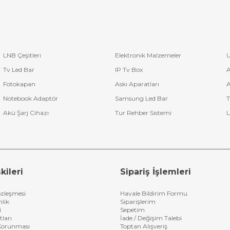
LNB Çeşitleri
Elektronik Malzemeler
U
Tv Led Bar
IP Tv Box
A
Fotokapan
Askı Aparatları
A
Notebook Adaptör
Samsung Led Bar
T
Akü Şarj Cihazı
Tur Rehber Sistemi
L
kileri
Sipariş İşlemleri
özleşmesi
Havale Bildirim Formu
nlik
Siparişlerim
i
Sepetim
tları
İade / Değişim Talebi
n Korunması
Toptan Alışveriş