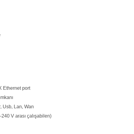
e
 Ethernet port
imkanı
r, Usb, Lan, Wan
240 V arası çalışabilen)