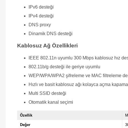
IPv6 desteği
IPv4 desteği
DNS proxy
Dinamik DNS desteği
Kablosuz Ağ Özellikleri
IEEE 802.11n uyumlu 300 Mbps kablosuz hız des
802.11b/g desteği ile geriye uyumlu
WEP/WPA/WPA2 şifreleme ve MAC filtreleme dest
Hızlı ve basit kablosuz ağı kolayca açma kapam
Multi SSID desteği
Otomatik kanal seçimi
Özellik
Değer
3