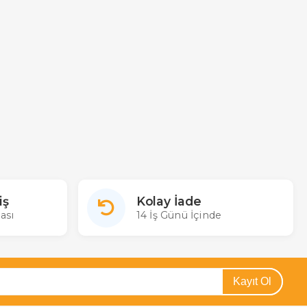
iş
Kolay İade
ası
14 İş Günü İçinde
Kayıt Ol