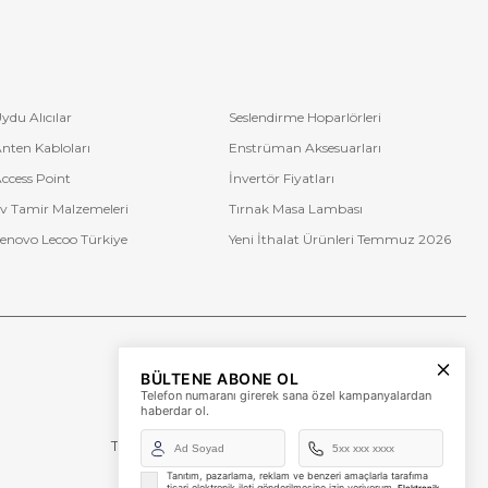
ydu Alıcılar
Seslendirme Hoparlörleri
nten Kabloları
Enstrüman Aksesuarları
ccess Point
İnvertör Fiyatları
v Tamir Malzemeleri
Tırnak Masa Lambası
enovo Lecoo Türkiye
Yeni İthalat Ürünleri Temmuz 2026
Bize Ulaşın
BÜLTENE ABONE OL
+90 (850) 473 08 08
Telefon numaranı girerek sana özel kampanyalardan
haberdar ol.
Tevfik Bey Mah. Dr. Ali Demir Cd. No:51 Kat:2 Kobi İş
Merkezi
Küçükçekmece / İstanbul
Tanıtım, pazarlama, reklam ve benzeri amaçlarla tarafıma
ticari elektronik ileti gönderilmesine izin veriyorum.