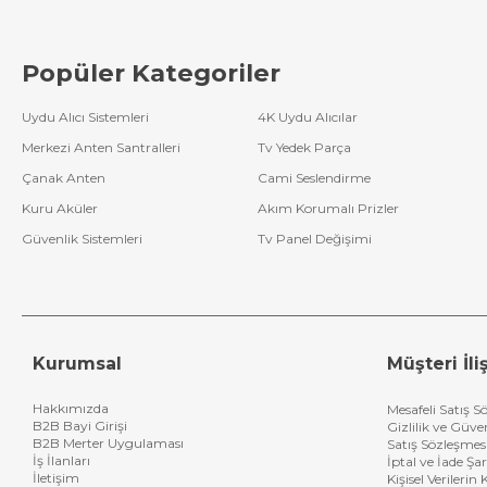
Popüler Kategoriler
Uydu Alıcı Sistemleri
4K Uydu Alıcılar
Merkezi Anten Santralleri
Tv Yedek Parça
Çanak Anten
Cami Seslendirme
Kuru Aküler
Akım Korumalı Prizler
Güvenlik Sistemleri
Tv Panel Değişimi
Kurumsal
Müşteri İliş
Hakkımızda
Mesafeli Satış S
B2B Bayi Girişi
Gizlilik ve Güve
B2B Merter Uygulaması
Satış Sözleşmes
İş İlanları
İptal ve İade Şar
İletişim
Kişisel Verileri