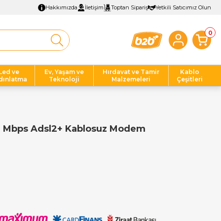
Hakkımızda
İletişim
Toptan Sipariş
Yetkili Satıcımız Olun
0
Led ve
Ev, Yaşam ve
Hırdavat ve Tamir
Kablo
dınlatma
Teknoloji
Malzemeleri
Çeşitleri
0 Mbps Adsl2+ Kablosuz Modem