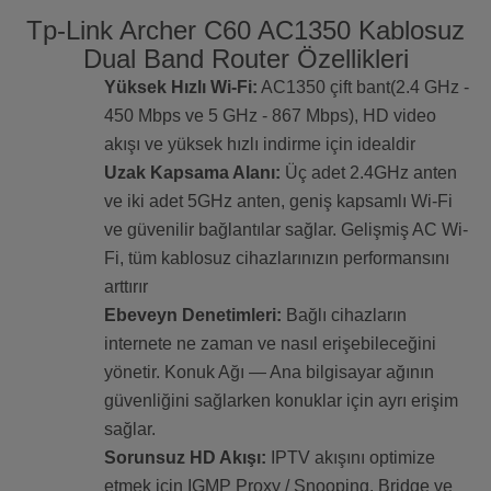
Tp-Link Archer C60 AC1350 Kablosuz
Dual Band Router Özellikleri
Yüksek Hızlı Wi-Fi:
AC1350 çift bant(2.4 GHz -
450 Mbps ve 5 GHz - 867 Mbps), HD video
akışı ve yüksek hızlı indirme için idealdir
Uzak Kapsama Alanı:
Üç adet 2.4GHz anten
ve iki adet 5GHz anten, geniş kapsamlı Wi-Fi
ve güvenilir bağlantılar sağlar. Gelişmiş AC Wi-
Fi, tüm kablosuz cihazlarınızın performansını
arttırır
Ebeveyn Denetimleri:
Bağlı cihazların
internete ne zaman ve nasıl erişebileceğini
yönetir. Konuk Ağı — Ana bilgisayar ağının
güvenliğini sağlarken konuklar için ayrı erişim
sağlar.
Sorunsuz HD Akışı:
IPTV akışını optimize
etmek için IGMP Proxy / Snooping, Bridge ve