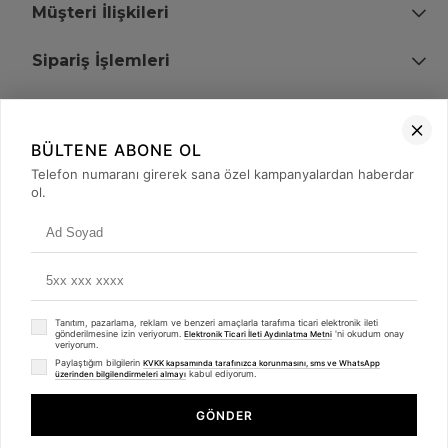
Müşteri İlişkileri
Sipariş İşlemleri
Bize Ulaşın
BÜLTENE ABONE OL
+90 (850) 473 08 08
Telefon numaranı girerek sana özel kampanyalardan haberdar
ol.
Tevfik Bey Mah. Dr. Ali Demir Cd. No:51 Kat:2 Kobi İş Merkezi
Küçükçekmece / İstanbul
Tanıtım, pazarlama, reklam ve benzeri amaçlarla tarafıma ticari elektronik ileti
gönderilmesine izin veriyorum.
'ni okudum onay
Elektronik Ticari İleti Aydınlatma Metni
veriyorum.
Paylaştığım bilgilerin
KVKK kapsamında tarafınızca korunmasını, sms ve WhatsApp
kabul ediyorum.
üzerinden bilgilendirmeleri almayı
© 2008 - 2026
merterelektronik.com
Whatsapp
- Tüm Hakları Saklıdır. Kredi kartı bilgileriniz 256bit SSL sertifikası ile
GÖNDER
korunmaktadır.