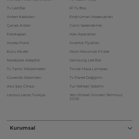
Tv Led Bar
IP Tv Box
Anten Kabloları
Enstrüman Aksesuarları
Çanak Anten
Cami Seslendirme
Fotokapan
Askı Aparatları
Access Point
İnvertör Fiyatları
Kuru Aküler
Akım Korumalı Prizler
Notebook Adaptör
Samsung Led Bar
Tv Tamir Malzemeleri
Tırnak Masa Lambası
Güvenlik Sistemleri
Tv Panel Değişimi
Akü Şarj Cihazı
Tur Rehber Sistemi
Lenovo Lecoo Türkiye
Yeni İthalat Ürünleri Temmuz
2026
Kurumsal