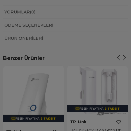
YORUMLAR
(0)
ÖDEME SEÇENEKLERI
ÜRÜN ÖNERILERI
Benzer Ürünler
PEŞIN FIYATINA
3 TAKSIT
PEŞIN FIYATINA
3 TAKSIT
TP-Link
TP-Link CPE210 2.4 Ghz 9 DBI