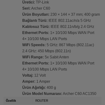
Üretici:
TP-Link
Seri:
Archer C60
Ürün Boyutları:
230 × 144 × 37 mm; 400 gram
Bağlantı Türü:
IEEE 802.11ac/n/a 5 GHz
Kablosuz Türü:
IEEE 802.11n/b/g 2.4 GHz
Ethernet Ports:
1× 10/100 Mbps WAN Port
4× 10/100 Mbps LAN Ports
WiFi Speeds:
5 GHz: 867 Mbps (802.11ac)
2.4 GHz: 450 Mbps (802.11n)
WiFi Range:
5x Sabit Anten
Ethernet Ports:
1× 10/100 Mbps WAN Port
4× 10/100 Mbps LAN Ports
Voltaj:
12 Volt
Amper:
1 Amper
Ürün Ağırlığı:
400 g
Ürün Model Numarası:
Archer C60 AC1350
Özellik
ROUTER