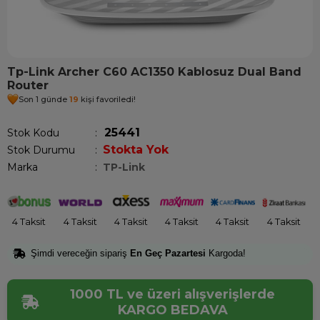
Tp-Link Archer C60 AC1350 Kablosuz Dual Band
Router
Son 1 günde
19
kişi favoriledi!
25441
Stok Kodu
Stokta Yok
Stok Durumu
:
Marka
:
TP-Link
4 Taksit
4 Taksit
4 Taksit
4 Taksit
4 Taksit
4 Taksit
Şimdi vereceğin sipariş
En Geç Pazartesi
Kargoda!
1000 TL ve üzeri alışverişlerde
KARGO BEDAVA