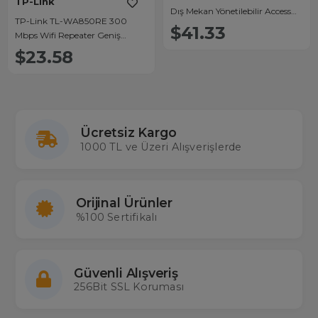
TP-Link
Dış Mekan Yönetilebilir Access
TP-Link TL-WA850RE 300
Point
$41.33
Mbps Wifi Repeater Geniş
Menzil
$23.58
Ücretsiz Kargo
1000 TL ve Üzeri Alışverişlerde
Orijinal Ürünler
%100 Sertifikalı
Güvenli Alışveriş
256Bit SSL Koruması