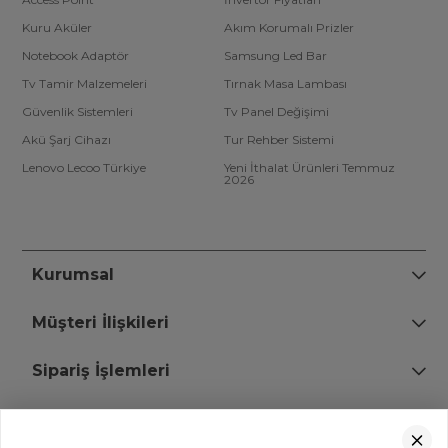
Kuru Aküler
Akım Korumalı Prizler
Notebook Adaptör
Samsung Led Bar
Tv Tamir Malzemeleri
Tırnak Masa Lambası
Güvenlik Sistemleri
Tv Panel Değişimi
Akü Şarj Cihazı
Tur Rehber Sistemi
Lenovo Lecoo Türkiye
Yeni İthalat Ürünleri Temmuz
2026
Kurumsal
Müşteri İlişkileri
Sipariş İşlemleri
Bize Ulaşın