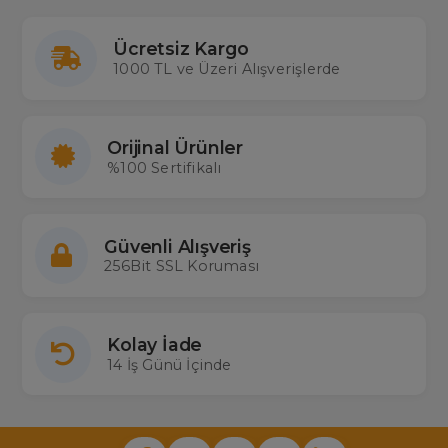
Toshiba TV Kumandası Arayanlar
Tüm cihazlarda 2000'den fazla çeşidi stoklarında bulunduran
Ücretsiz Kargo
ülkemizin en büyük kumanda ithalatçısı Merter Elektronik'te siz de
1000 TL ve Üzeri Alışverişlerde
Toshiba televizyonunuzun kumandasını kolaylıkla bulabilir en uygun
Toshiba tv kumanda fiyatı
garantisiyle kargo ücretsiz satın
alabilirsiniz. Sitemizde gerçek stok aynı gün kargo imkanıyla
Toptan ve Perakende tüm tv kumandalarına ulaşabilirsiniz.
Kumandası çok sorulan bazı Toshiba televizyon modelleri: Toshiba
Orijinal Ürünler
3578, CT-9859, 90119
%100 Sertifikalı
Güvenli Alışveriş
256Bit SSL Koruması
Kolay İade
14 İş Günü İçinde