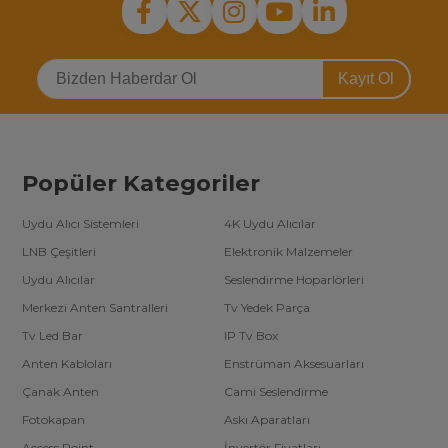
Kayıt Ol
Popüler Kategoriler
Uydu Alıcı Sistemleri
4K Uydu Alıcılar
LNB Çeşitleri
Elektronik Malzemeler
Uydu Alıcılar
Seslendirme Hoparlörleri
Merkezi Anten Santralleri
Tv Yedek Parça
Tv Led Bar
IP Tv Box
Anten Kabloları
Enstrüman Aksesuarları
Çanak Anten
Cami Seslendirme
Fotokapan
Askı Aparatları
Access Point
İnvertör Fiyatları