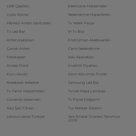
LNB Çeşitleri
Elektronik Malzemeler
Uydu Alıcılar
Seslendirme Hoparlörleri
Merkezi Anten Santralleri
Tv Yedek Parça
Tv Led Bar
IP Tv Box
Anten Kabloları
Enstrüman Aksesuarları
Çanak Anten
Cami Seslendirme
Fotokapan
Askı Aparatları
Access Point
İnvertör Fiyatları
Kuru Aküler
Akım Korumalı Prizler
Notebook Adaptör
Samsung Led Bar
Tv Tamir Malzemeleri
Tırnak Masa Lambası
Güvenlik Sistemleri
Tv Panel Değişimi
Akü Şarj Cihazı
Tur Rehber Sistemi
Lenovo Lecoo Türkiye
Yeni İthalat Ürünleri Temmuz
2026