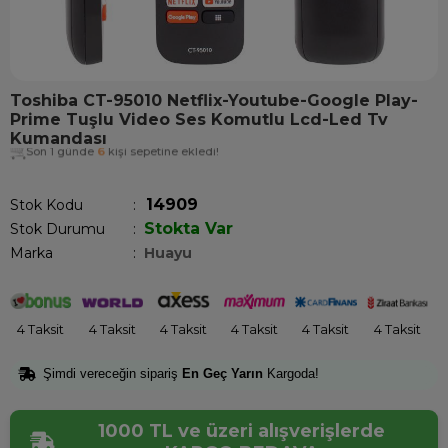
Toshiba CT-95010 Netflix-Youtube-Google Play-
Prime Tuşlu Video Ses Komutlu Lcd-Led Tv
Kumandası
Son 1 günde
6
kişi sepetine ekledi!
14909
Stok Kodu
Stokta Var
Stok Durumu
:
Marka
:
Huayu
4 Taksit
4 Taksit
4 Taksit
4 Taksit
4 Taksit
4 Taksit
Şimdi vereceğin sipariş
En Geç Yarın
Kargoda!
1000 TL ve üzeri alışverişlerde