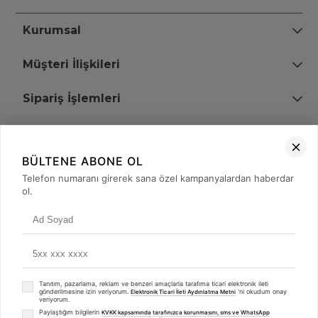
Kurumsal
Müşteri İlişkileri
Sipariş İşlemleri
Bize Ulaşın
BÜLTENE ABONE OL
+90 (850) 473 08 08
Telefon numaranı girerek sana özel kampanyalardan haberdar
ol.
Tevfik Bey Mah. Dr. Ali Demir Cd. No:51 Kat:2 Kobi İş Merkezi
Küçükçekmece / İstanbul
Tanıtım, pazarlama, reklam ve benzeri amaçlarla tarafıma ticari elektronik ileti
gönderilmesine izin veriyorum.
'ni okudum onay
Elektronik Ticari İleti Aydınlatma Metni
veriyorum.
Paylaştığım bilgilerin
KVKK kapsamında tarafınızca korunmasını, sms ve WhatsApp