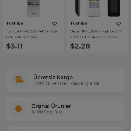
Toshiba
Toshiba
Toshiba RM-L1328 Netflix Tuşlu
Vestel RM-L263A - Toshiba CT-
Lcd Tv Kumandası
8035 / CT-8040 Lcd - Led Tv
Kumanda
$3.11
$2.28
Ücretsiz Kargo
1000 TL ve Üzeri Alışverişlerde
Orijinal Ürünler
%100 Sertifikalı