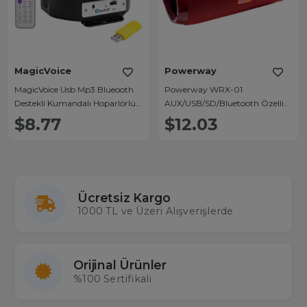
MagicVoice
Powerway
MagicVoice Usb Mp3 Blueooth
Powerway WRX-01
Destekli Kumandalı Hoparlörlü
AUX/USB/SD/Bluetooth Özellikli
Yarım Dünya Sihirli Led Disko
Wıreless Taşınabilir Hoparlör -
$8.77
$12.03
Topu
Speaker
Ücretsiz Kargo
1000 TL ve Üzeri Alışverişlerde
Orijinal Ürünler
%100 Sertifikalı