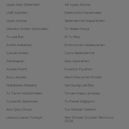
Uydu Alıcı Sistemleri
4K Uydu Alıcılar
LNB Çeşitleri
Elektronik Malzemeler
Uydu Alıcılar
Seslendirme Hoparlörleri
Merkezi Anten Santralleri
Tv Yedek Parça
Tv Led Bar
IP Tv Box
Anten Kabloları
Enstrüman Aksesuarları
Çanak Anten
Cami Seslendirme
Fotokapan
Askı Aparatları
Access Point
İnvertör Fiyatları
Kuru Aküler
Akım Korumalı Prizler
Notebook Adaptör
Samsung Led Bar
Tv Tamir Malzemeleri
Tırnak Masa Lambası
Güvenlik Sistemleri
Tv Panel Değişimi
Akü Şarj Cihazı
Tur Rehber Sistemi
Lenovo Lecoo Türkiye
Yeni İthalat Ürünleri Temmuz
2026