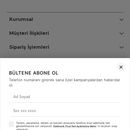
Kurumsal
Müşteri İlişkileri
Sipariş İşlemleri
Bize Ulaşın
BÜLTENE ABONE OL
+90 (850) 473 08 08
Telefon numaranı girerek sana özel kampanyalardan haberdar
ol.
Tevfik Bey Mah. Dr. Ali Demir Cd. No:51 Kat:2 Kobi İş Merkezi
Küçükçekmece / İstanbul
Tanıtım, pazarlama, reklam ve benzeri amaçlarla tarafıma ticari elektronik ileti
gönderilmesine izin veriyorum.
'ni okudum onay
Elektronik Ticari İleti Aydınlatma Metni
veriyorum.