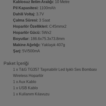
Kablosuz İletim Aralığı:
10 Metre
Pil Kapasitesi:
1100mAh
Dahili Voltaj:
3.7V
Çalma Süresi:
3 Saat
Hoparlör Özellikleri:
C45mmx2
Hoparlör Gücü:
5Wx2
Boyutlar:
186.6x75.3x73.8mm
Makine Ağırlığı:
Yaklaşık 407g
Şarj:
5V/500mA
Paket İçeriği
1 x T&G TG357 Taşınabilir Led Işıklı Ses Bombası
Wireless Hoparlör
1 x Aux Kablo
1 x USB Kablo
1 x Kullanım Kılavuzu