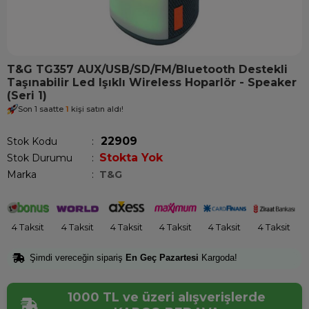
T&G TG357 AUX/USB/SD/FM/Bluetooth Destekli
Taşınabilir Led Işıklı Wireless Hoparlör - Speaker
(Seri 1)
Son 1 saatte
1
kişi satın aldı!
22909
Stok Kodu
Stokta Yok
Stok Durumu
:
Marka
:
T&G
4 Taksit
4 Taksit
4 Taksit
4 Taksit
4 Taksit
4 Taksit
Şimdi vereceğin sipariş
En Geç Pazartesi
Kargoda!
1000 TL ve üzeri alışverişlerde