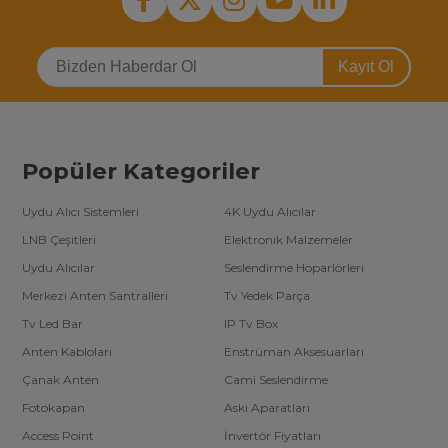
Kayıt Ol
Popüler Kategoriler
Uydu Alıcı Sistemleri
4K Uydu Alıcılar
LNB Çeşitleri
Elektronik Malzemeler
Uydu Alıcılar
Seslendirme Hoparlörleri
Merkezi Anten Santralleri
Tv Yedek Parça
Tv Led Bar
IP Tv Box
Anten Kabloları
Enstrüman Aksesuarları
Çanak Anten
Cami Seslendirme
Fotokapan
Askı Aparatları
Access Point
İnvertör Fiyatları