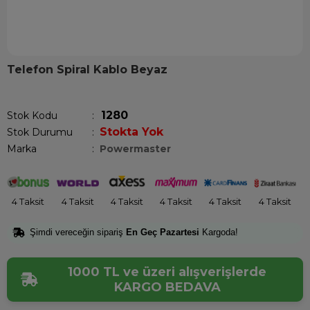
Telefon Spiral Kablo Beyaz
Son 12 saatte
12
kişi sepetine ekledi!
1280
Stok Kodu
Stokta Yok
Stok Durumu
:
Marka
:
Powermaster
4 Taksit
4 Taksit
4 Taksit
4 Taksit
4 Taksit
4 Taksit
Şimdi vereceğin sipariş
En Geç Pazartesi
Kargoda!
1000 TL ve üzeri alışverişlerde
KARGO BEDAVA