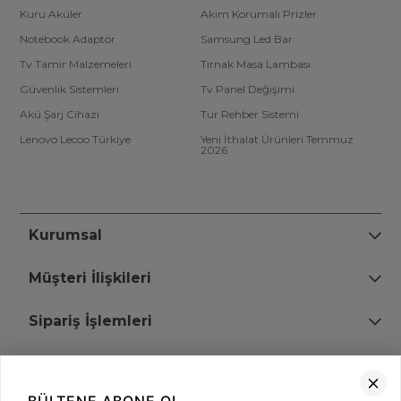
Kuru Aküler
Akım Korumalı Prizler
Notebook Adaptör
Samsung Led Bar
Tv Tamir Malzemeleri
Tırnak Masa Lambası
Güvenlik Sistemleri
Tv Panel Değişimi
Akü Şarj Cihazı
Tur Rehber Sistemi
Lenovo Lecoo Türkiye
Yeni İthalat Ürünleri Temmuz
2026
Kurumsal
Müşteri İlişkileri
Sipariş İşlemleri
Bize Ulaşın