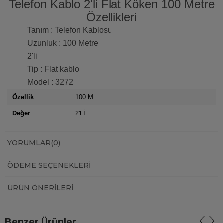
Telefon Kablo 2'li Flat Köken 100 Metre
Özellikleri
Tanım : Telefon Kablosu
Uzunluk : 100 Metre
2'li
Tip : Flat kablo
Model : 3272
Özellik
100 M
Değer
2'Lİ
YORUMLAR
(0)
ÖDEME SEÇENEKLERI
ÜRÜN ÖNERILERI
Benzer Ürünler