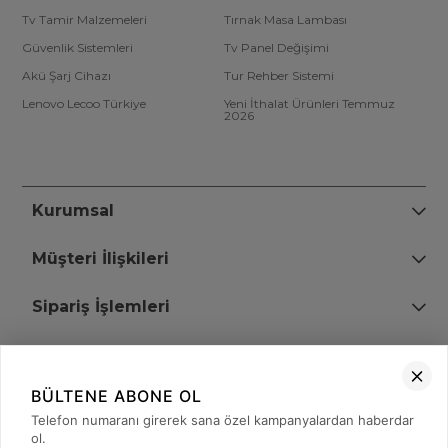
Tv Tamir Malzemeleri
Tırnak Masa Lambası
Güvenlik Sistemleri
Tv Panel Değişimi
Akü Şarj Cihazı
Tur Rehber Sistemi
Lenovo Lecoo Türkiye
Yeni İthalat Ürünleri Temmuz
2026
Kurumsal
Müşteri İlişkileri
Sipariş İşlemleri
Bize Ulaşın
BÜLTENE ABONE OL
+90 (850) 473 08 08
Telefon numaranı girerek sana özel kampanyalardan haberdar
ol.
Tevfik Bey Mah. Dr. Ali Demir Cd. No:51 Kat:2 Kobi İş Merkezi