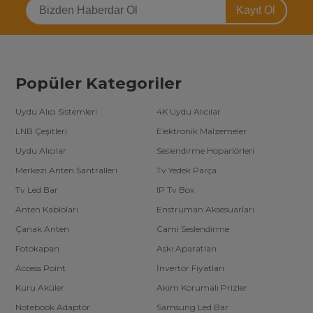
Kayıt Ol
Popüler Kategoriler
Uydu Alıcı Sistemleri
4K Uydu Alıcılar
LNB Çeşitleri
Elektronik Malzemeler
Uydu Alıcılar
Seslendirme Hoparlörleri
Merkezi Anten Santralleri
Tv Yedek Parça
Tv Led Bar
IP Tv Box
Anten Kabloları
Enstrüman Aksesuarları
Çanak Anten
Cami Seslendirme
Fotokapan
Askı Aparatları
Access Point
İnvertör Fiyatları
Kuru Aküler
Akım Korumalı Prizler
Notebook Adaptör
Samsung Led Bar