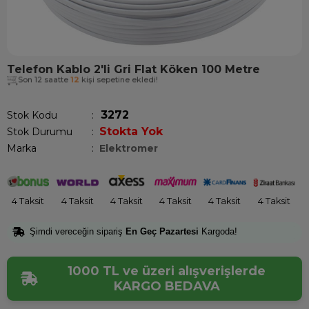
Telefon Kablo 2'li Gri Flat Köken 100 Metre
Son 12 saatte
12
kişi sepetine ekledi!
3272
Stok Kodu
Stokta Yok
Stok Durumu
:
Marka
:
Elektromer
4 Taksit
4 Taksit
4 Taksit
4 Taksit
4 Taksit
4 Taksit
Şimdi vereceğin sipariş
En Geç Pazartesi
Kargoda!
1000 TL ve üzeri alışverişlerde
KARGO BEDAVA