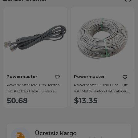
Powermaster
Powermaster
PowerMaster PM-1277 Telefon
Powermaster 3 Telli 1 Hat 1 Çift
Hat Kablosu Hazır 1.5 Metre
100 Metre Telefon Hat Kablosu
6P/2C
(1*2+1*0.50)
$0.68
$13.35
Ücretsiz Kargo