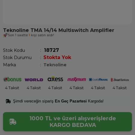
Teknoline TMA 14/14 Multiswitch Amplifier
Son 1 saatte
1
kişi satın aldı!
18727
Stok Kodu
Stokta Yok
Stok Durumu
:
Marka
:
Teknoline
4 Taksit
4 Taksit
4 Taksit
4 Taksit
4 Taksit
4 Taksit
Şimdi vereceğin sipariş
En Geç Pazartesi
Kargoda!
1000 TL ve üzeri alışverişlerde
KARGO BEDAVA