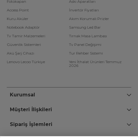
Fotokapan
Askı Aparatları
Access Point
İnvertör Fiyatları
Kuru Aküler
Akım Korumalı Prizler
Notebook Adaptör
Samsung Led Bar
Tv Tamir Malzemeleri
Tırnak Masa Lambası
Güvenlik Sistemleri
Tv Panel Değişimi
Akü Şarj Cihazı
Tur Rehber Sistemi
Lenovo Lecoo Türkiye
Yeni İthalat Ürünleri Temmuz
2026
Kurumsal
Müşteri İlişkileri
Sipariş İşlemleri