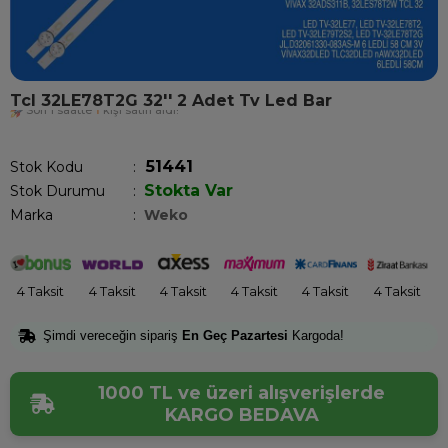
Tcl 32LE78T2G 32'' 2 Adet Tv Led Bar
Son 1 saatte
1
kişi satın aldı!
51441
Stok Kodu
Stokta Var
Stok Durumu
:
Marka
:
Weko
4 Taksit
4 Taksit
4 Taksit
4 Taksit
4 Taksit
4 Taksit
Şimdi vereceğin sipariş
En Geç Pazartesi
Kargoda!
1000 TL ve üzeri alışverişlerde
KARGO BEDAVA