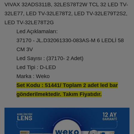
VIVAX 32ADS311B, 32LES78T2W TCL 32 LED TV-
32LE77, LED TV-32LE78T2, LED TV-32LE79T2S2,
LED TV-32LE78T2G
Led Açıklamaları:
37170 - JL.D32061330-083AS-M 6 LEDLİ 58
CM 3V
Led Sayısı : (37170- 2 Adet)
Led Tipi : D-LED
Marka : Weko
Set Kodu : 51441/ Toplam 2 adet led bar
gönderilmektedir. Takım Fiyatıdır.