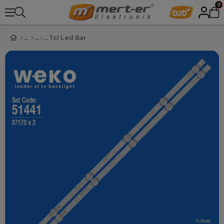
0
Tcl Led Bar