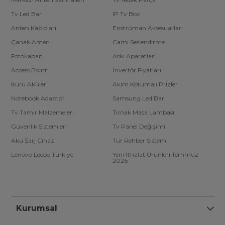
Tv Led Bar
IP Tv Box
Anten Kabloları
Enstrüman Aksesuarları
Çanak Anten
Cami Seslendirme
Fotokapan
Askı Aparatları
Access Point
İnvertör Fiyatları
Kuru Aküler
Akım Korumalı Prizler
Notebook Adaptör
Samsung Led Bar
Tv Tamir Malzemeleri
Tırnak Masa Lambası
Güvenlik Sistemleri
Tv Panel Değişimi
Akü Şarj Cihazı
Tur Rehber Sistemi
Lenovo Lecoo Türkiye
Yeni İthalat Ürünleri Temmuz
2026
Kurumsal