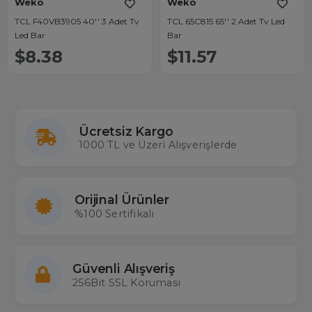
Weko
Weko
TCL F40VB3905 40'' 3 Adet Tv
TCL 65C815 65'' 2 Adet Tv Led
Led Bar
Bar
$8.38
$11.57
Ücretsiz Kargo
1000 TL ve Üzeri Alışverişlerde
Orijinal Ürünler
%100 Sertifikalı
Güvenli Alışveriş
256Bit SSL Koruması