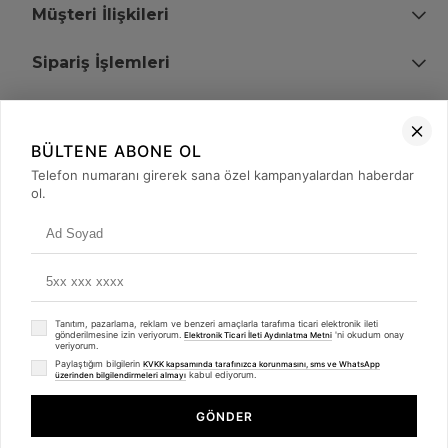
Müşteri İlişkileri
Sipariş İşlemleri
Bize Ulaşın
BÜLTENE ABONE OL
+90 (850) 473 08 08
Telefon numaranı girerek sana özel kampanyalardan haberdar
ol.
Tevfik Bey Mah. Dr. Ali Demir Cd. No:51 Kat:2 Kobi İş Merkezi
Küçükçekmece / İstanbul
Tanıtım, pazarlama, reklam ve benzeri amaçlarla tarafıma ticari elektronik ileti
gönderilmesine izin veriyorum.
'ni okudum onay
Elektronik Ticari İleti Aydınlatma Metni
veriyorum.
Paylaştığım bilgilerin
KVKK kapsamında tarafınızca korunmasını, sms ve WhatsApp
kabul ediyorum.
üzerinden bilgilendirmeleri almayı
© 2008 - 2026
merterelektronik.com
Whatsapp
- Tüm Hakları Saklıdır. Kredi kartı bilgileriniz 256bit SSL sertifikası ile
GÖNDER
korunmaktadır.