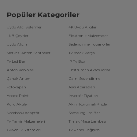
Popüler Kategoriler
Uydu Alıcı Sistemleri
4K Uydu Alıcılar
LNB Çeşitleri
Elektronik Malzemeler
Uydu Alıcılar
Seslendirme Hoparlörleri
Merkezi Anten Santralleri
Tv Yedek Parça
Tv Led Bar
IP Tv Box
Anten Kabloları
Enstrüman Aksesuarları
Çanak Anten
Cami Seslendirme
Fotokapan
Askı Aparatları
Access Point
İnvertör Fiyatları
Kuru Aküler
Akım Korumalı Prizler
Notebook Adaptör
Samsung Led Bar
Tv Tamir Malzemeleri
Tırnak Masa Lambası
Güvenlik Sistemleri
Tv Panel Değişimi