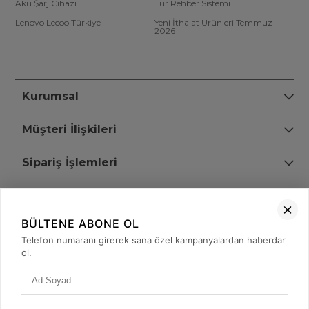
Akü Şarj Cihazı
Tur Rehber Sistemi
Lenovo Lecoo Türkiye
Yeni İthalat Ürünleri Temmuz
2026
Kurumsal
Müşteri İlişkileri
Sipariş İşlemleri
Bize Ulaşın
BÜLTENE ABONE OL
+90 (850) 473 08 08
Telefon numaranı girerek sana özel kampanyalardan haberdar
ol.
Tevfik Bey Mah. Dr. Ali Demir Cd. No:51 Kat:2 Kobi İş Merkezi
Küçükçekmece / İstanbul