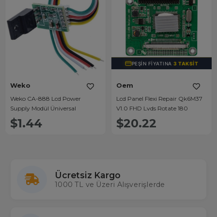
PEŞIN FIYATINA
3 TAKSIT
Weko
Oem
Weko CA-888 Lcd Power
Lcd Panel Flexi Repair Qk6M37
Supply Modül Üniversal
V1.0 FHD Lvds Rotate 180
$1.44
$20.22
Ücretsiz Kargo
1000 TL ve Üzeri Alışverişlerde