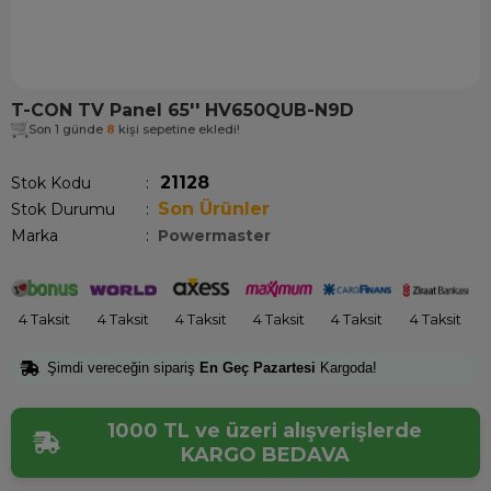
T-CON TV Panel 65'' HV650QUB-N9D
Son 1 günde
8
kişi sepetine ekledi!
21128
Stok Kodu
Son Ürünler
Stok Durumu
:
Marka
:
Powermaster
4 Taksit
4 Taksit
4 Taksit
4 Taksit
4 Taksit
4 Taksit
Şimdi vereceğin sipariş
En Geç Pazartesi
Kargoda!
1000 TL ve üzeri alışverişlerde
KARGO BEDAVA