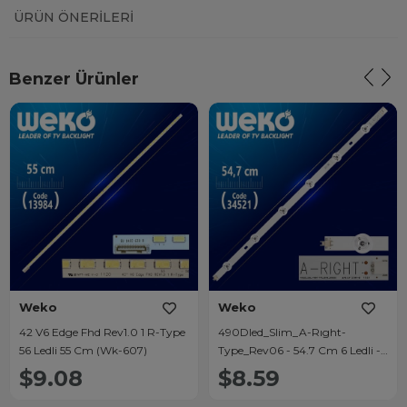
ÜRÜN ÖNERILERI
Benzer Ürünler
Weko
Weko
42 V6 Edge Fhd Rev1.0 1 R-Type
490Dled_Slim_A-Rıght-
56 Ledli 55 Cm (Wk-607)
Type_Rev06 - 54.7 Cm 6 Ledli -
(Wk-74)
$9.08
$8.59