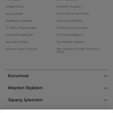
Access Point
İnvertör Fiyatları
Kuru Aküler
Akım Korumalı Prizler
Notebook Adaptör
Samsung Led Bar
Tv Tamir Malzemeleri
Tırnak Masa Lambası
Güvenlik Sistemleri
Tv Panel Değişimi
Akü Şarj Cihazı
Tur Rehber Sistemi
Lenovo Lecoo Türkiye
Yeni İthalat Ürünleri Temmuz
2026
Kurumsal
Müşteri İlişkileri
Sipariş İşlemleri