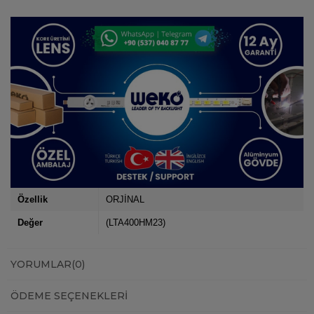
Özellik
ORJİNAL
Değer
(LTA400HM23)
YORUMLAR
(0)
ÖDEME SEÇENEKLERI