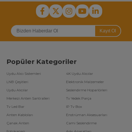
Kayıt Ol
Popüler Kategoriler
Uydu Alıcı Sistemleri
4K Uydu Alıcılar
LNB Çeşitleri
Elektronik Malzemeler
Uydu Alıcılar
Seslendirme Hoparlörleri
Merkezi Anten Santralleri
Tv Yedek Parça
Tv Led Bar
IP Tv Box
Anten Kabloları
Enstrüman Aksesuarları
Çanak Anten
Cami Seslendirme
Fotokapan
Askı Aparatları