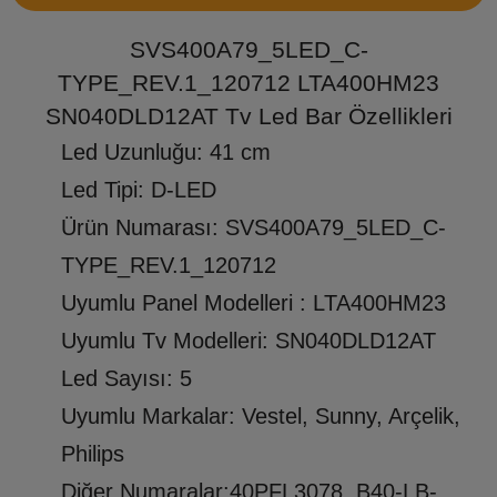
SVS400A79_5LED_C-
TYPE_REV.1_120712 LTA400HM23
SN040DLD12AT Tv Led Bar Özellikleri
Led Uzunluğu: 41 cm
Led Tipi: D-LED
Ürün Numarası: SVS400A79_5LED_C-
TYPE_REV.1_120712
Uyumlu Panel Modelleri : LTA400HM23
Uyumlu Tv Modelleri: SN040DLD12AT
Led Sayısı: 5
Uyumlu Markalar: Vestel, Sunny, Arçelik,
Philips
Diğer Numaralar:40PFL3078, B40-LB-