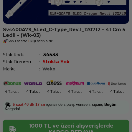
Svs400A79_5Led_C-Type_Rev.1_120712 - 41 Cm 5
Ledli - (Wk-03)
Son 1 saatte
1
kişi satın aldı!
34533
Stok Kodu
Stokta Yok
Stok Durumu
:
Marka
:
Weko
4 Taksit
4 Taksit
4 Taksit
4 Taksit
4 Taksit
4 Taksit
6 saat 40 dk 17 sn
içerisinde sipariş verirsen, sipariş
Bugün
Kargoda!
1000 TL ve üzeri alışverişlerde