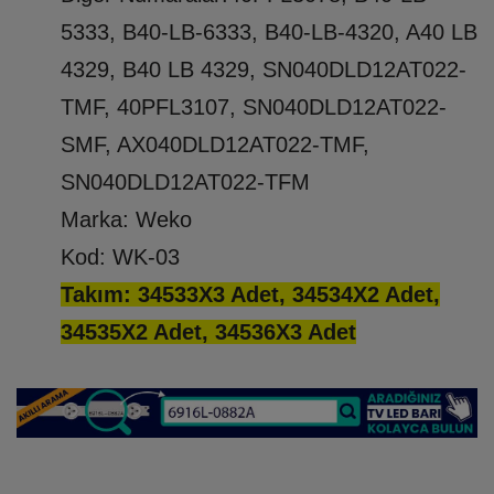
5333, B40-LB-6333, B40-LB-4320, A40 LB
4329, B40 LB 4329, SN040DLD12AT022-
TMF, 40PFL3107, SN040DLD12AT022-
SMF, AX040DLD12AT022-TMF,
SN040DLD12AT022-TFM
Marka: Weko
Kod: WK-03
Takım: 34533X3 Adet, 34534X2 Adet,
34535X2 Adet, 34536X3 Adet