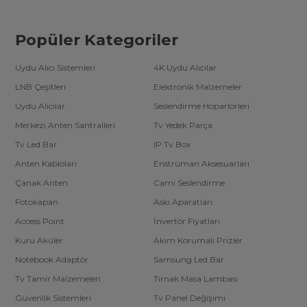
Popüler Kategoriler
Uydu Alıcı Sistemleri
4K Uydu Alıcılar
LNB Çeşitleri
Elektronik Malzemeler
Uydu Alıcılar
Seslendirme Hoparlörleri
Merkezi Anten Santralleri
Tv Yedek Parça
Tv Led Bar
IP Tv Box
Anten Kabloları
Enstrüman Aksesuarları
Çanak Anten
Cami Seslendirme
Fotokapan
Askı Aparatları
Access Point
İnvertör Fiyatları
Kuru Aküler
Akım Korumalı Prizler
Notebook Adaptör
Samsung Led Bar
Tv Tamir Malzemeleri
Tırnak Masa Lambası
Güvenlik Sistemleri
Tv Panel Değişimi