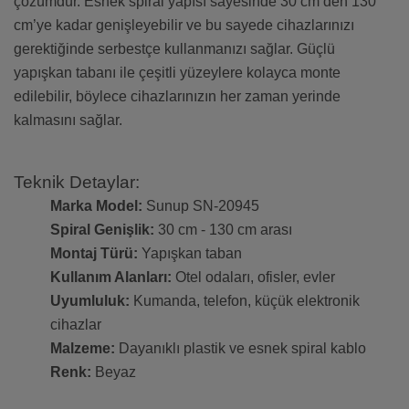
çözümdür. Esnek spiral yapısı sayesinde 30 cm’den 130
cm’ye kadar genişleyebilir ve bu sayede cihazlarınızı
gerektiğinde serbestçe kullanmanızı sağlar. Güçlü
yapışkan tabanı ile çeşitli yüzeylere kolayca monte
edilebilir, böylece cihazlarınızın her zaman yerinde
kalmasını sağlar.
Teknik Detaylar:
Marka Model:
Sunup SN-20945
Spiral Genişlik:
30 cm - 130 cm arası
Montaj Türü:
Yapışkan taban
Kullanım Alanları:
Otel odaları, ofisler, evler
Uyumluluk:
Kumanda, telefon, küçük elektronik
cihazlar
Malzeme:
Dayanıklı plastik ve esnek spiral kablo
Renk:
Beyaz