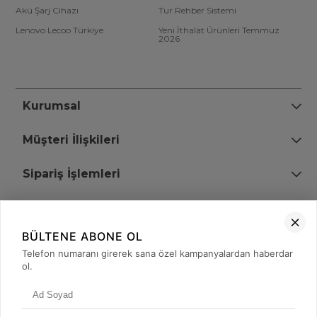
Akü Şarj Cihazı
Tur Rehber Sistemi
Lenovo Lecoo Türkiye
Yeni İthalat Ürünleri Temmuz
2026
Kurumsal
Müşteri İlişkileri
Sipariş İşlemleri
Bize Ulaşın
BÜLTENE ABONE OL
+90 (850) 473 08 08
Telefon numaranı girerek sana özel kampanyalardan haberdar
ol.
Tevfik Bey Mah. Dr. Ali Demir Cd. No:51 Kat:2 Kobi İş Merkezi
Küçükçekmece / İstanbul