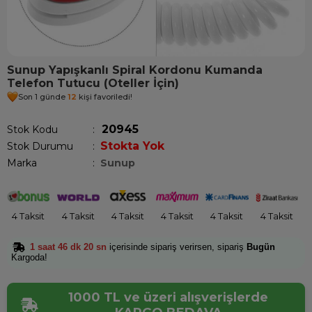
Sunup Yapışkanlı Spiral Kordonu Kumanda
Telefon Tutucu (Oteller İçin)
Son 1 günde
12
kişi favoriledi!
20945
Stok Kodu
Stokta Yok
Stok Durumu
:
Marka
:
Sunup
4 Taksit
4 Taksit
4 Taksit
4 Taksit
4 Taksit
4 Taksit
1 saat 46 dk 20 sn
içerisinde sipariş verirsen, sipariş
Bugün
Kargoda!
1000 TL ve üzeri alışverişlerde