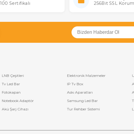
100 Sertifikalı
256Bit SSL Korum
LNB Çeşitleri
Elektronik Malzemeler
U
Tv Led Bar
IP Tv Box
A
Fotokapan
Askı Aparatları
A
Notebook Adaptör
Samsung Led Bar
T
Akü Şarj Cihazı
Tur Rehber Sistemi
L