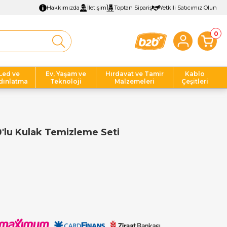
Hakkımızda
İletişim
Toptan Sipariş
Yetkili Satıcımız Olun
0
Led ve
Ev, Yaşam ve
Hırdavat ve Tamir
Kablo
dınlatma
Teknoloji
Malzemeleri
Çeşitleri
'lu Kulak Temizleme Seti