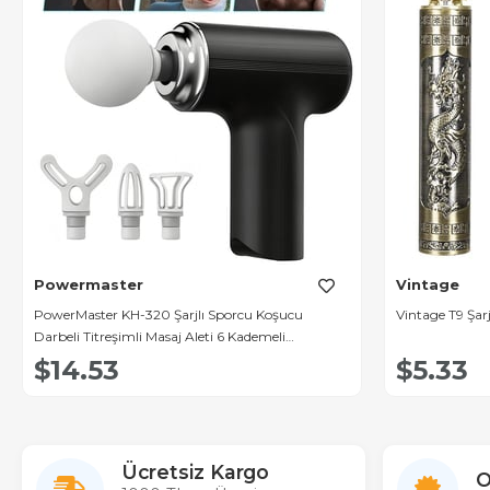
Powermaster
Vintage
PowerMaster KH-320 Şarjlı Sporcu Koşucu
Vintage T9 Şar
Darbeli Titreşimli Masaj Aleti 6 Kademeli
2000mAh
$14.53
$5.33
Ücretsiz Kargo
O