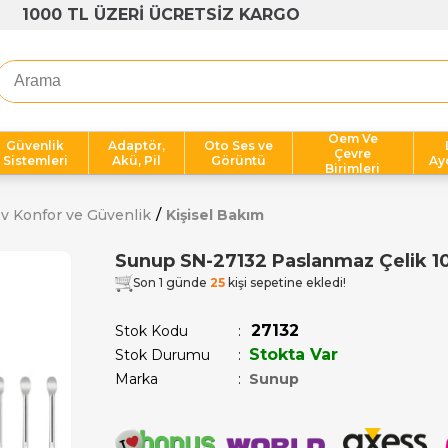
1000 TL ÜZERİ ÜCRETSİZ KARGO
Oem Ve
Güvenlik
Adaptör,
Oto Ses ve
Çevre
Sistemleri
Akü, Pil
Görüntü
Ay
Birimleri
v Konfor ve Güvenlik
Kişisel Bakım
Sunup SN-27132 Paslanmaz Çelik 10
Son 1 günde
25
kişi sepetine ekledi!
27132
Stok Kodu
Stokta Var
Stok Durumu
:
Marka
:
Sunup