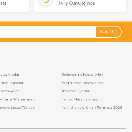
ası
14 İş Günü İçinde
Kayıt Ol
ydu Alıcılar
Seslendirme Hoparlörleri
nten Kabloları
Enstrüman Aksesuarları
ccess Point
İnvertör Fiyatları
v Tamir Malzemeleri
Tırnak Masa Lambası
enovo Lecoo Türkiye
Yeni İthalat Ürünleri Temmuz 2026