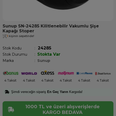
Sunup SN-24285 Kilitlenebilir Vakumlu Şişe
Kapağı Stoper
1
kişinin sepetinde!
24285
Stok Kodu
Stokta Var
Stok Durumu
:
Marka
:
Sunup
4 Taksit
4 Taksit
4 Taksit
4 Taksit
4 Taksit
4 Taksit
Şimdi vereceğin sipariş
En Geç Yarın
Kargoda!
1000 TL ve üzeri alışverişlerde
KARGO BEDAVA