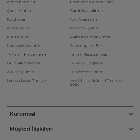
Anten Kabloları
Enstrüman Aksesuarları
Çanak Anten
Cami Seslendirme
Fotokapan
Askı Aparatları
Access Point
İnvertör Fiyatları
Kuru Aküler
Akım Korumalı Prizler
Notebook Adaptör
Samsung Led Bar
Tv Tamir Malzemeleri
Tırnak Masa Lambası
Güvenlik Sistemleri
Tv Panel Değişimi
Akü Şarj Cihazı
Tur Rehber Sistemi
Lenovo Lecoo Türkiye
Yeni İthalat Ürünleri Temmuz
2026
Kurumsal
Müşteri İlişkileri