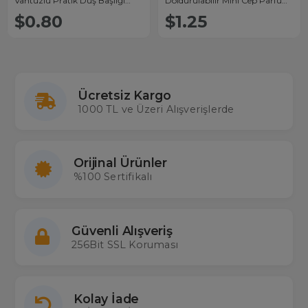
Vantuzlu Pratik Duş Başlığı
Doldurulabilir Mini Cep Parfüm
Tutucu
Şişesi Alüminyum (5ML)
$0.80
$1.25
Ücretsiz Kargo
1000 TL ve Üzeri Alışverişlerde
Orijinal Ürünler
%100 Sertifikalı
Güvenli Alışveriş
256Bit SSL Koruması
Kolay İade