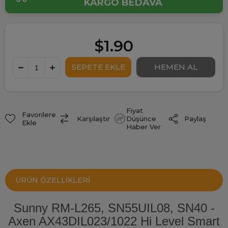
KARGO BEDAVA
$1.90
Fiyat
Favorilere
Paylaş
Karşılaştır
Düşünce
Ekle
Haber Ver
ÜRÜN ÖZELLIKLERI
Sunny RM-L265, SN55UIL08, SN40 -
Axen AX43DIL023/1022 Hi Level Smart