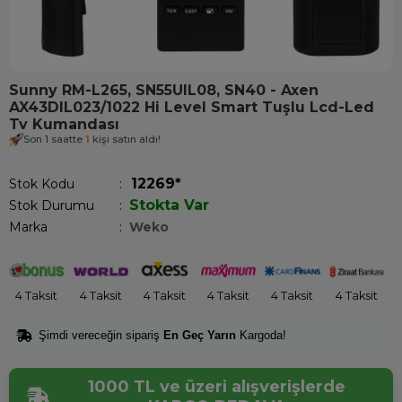
Sunny RM-L265, SN55UIL08, SN40 - Axen
AX43DIL023/1022 Hi Level Smart Tuşlu Lcd-Led
Tv Kumandası
Son 1 saatte
1
kişi satın aldı!
12269*
Stok Kodu
Stokta Var
Stok Durumu
:
Marka
:
Weko
4 Taksit
4 Taksit
4 Taksit
4 Taksit
4 Taksit
4 Taksit
Şimdi vereceğin sipariş
En Geç Yarın
Kargoda!
1000 TL ve üzeri alışverişlerde