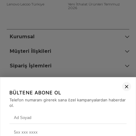
Lenovo Lecoo Türkiye
Yeni İthalat Ürünleri Temmuz
2026
Kurumsal
Müşteri İlişkileri
Sipariş İşlemleri
Bize Ulaşın
BÜLTENE ABONE OL
+90 (850) 473 08 08
Telefon numaranı girerek sana özel kampanyalardan haberdar
ol.
Tevfik Bey Mah. Dr. Ali Demir Cd. No:51 Kat:2 Kobi İş Merkezi
Küçükçekmece / İstanbul