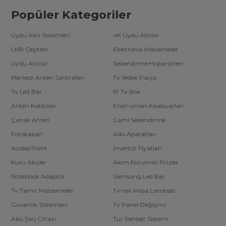
Popüler Kategoriler
Uydu Alıcı Sistemleri
4K Uydu Alıcılar
LNB Çeşitleri
Elektronik Malzemeler
Uydu Alıcılar
Seslendirme Hoparlörleri
Merkezi Anten Santralleri
Tv Yedek Parça
Tv Led Bar
IP Tv Box
Anten Kabloları
Enstrüman Aksesuarları
Çanak Anten
Cami Seslendirme
Fotokapan
Askı Aparatları
Access Point
İnvertör Fiyatları
Kuru Aküler
Akım Korumalı Prizler
Notebook Adaptör
Samsung Led Bar
Tv Tamir Malzemeleri
Tırnak Masa Lambası
Güvenlik Sistemleri
Tv Panel Değişimi
Akü Şarj Cihazı
Tur Rehber Sistemi