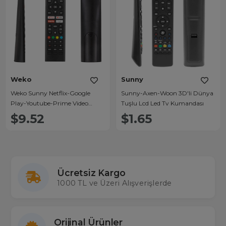
Weko
Sunny
Weko Sunny Netflix-Google
Sunny-Axen-Woon 3D'li Dünya
Play-Youtube-Prime Video
Tuşlu Lcd Led Tv Kumandası
Tuşlu Ses Komutlu LCD-LED Tv
$9.52
$1.65
Kumanda
Ücretsiz Kargo
1000 TL ve Üzeri Alışverişlerde
Orijinal Ürünler