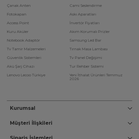
Çanak Anten
Cami Seslendirme
Fotokapan
Askı Aparatları
Access Point
İnvertör Fiyatları
Kuru Aküler
Akım Korumalı Prizler
Notebook Adaptör
Samsung Led Bar
Tv Tamir Malzemeleri
Tırnak Masa Lambası
Güvenlik Sistemleri
Tv Panel Değişimi
Akü Şarj Cihazı
Tur Rehber Sistemi
Lenovo Lecoo Türkiye
Yeni İthalat Ürünleri Temmuz
2026
Kurumsal
Müşteri İlişkileri
Sipariş İşlemleri