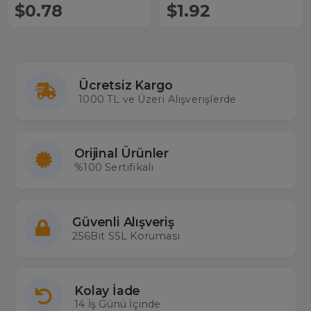
Alıcı Kumandası WR652-BRP1-
$0.78
$1.92
AT
Ücretsiz Kargo
1000 TL ve Üzeri Alışverişlerde
Orijinal Ürünler
%100 Sertifikalı
Güvenli Alışveriş
256Bit SSL Koruması
Kolay İade
14 İş Günü İçinde