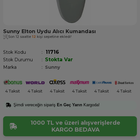
Sunny Elton Uydu Alıcı Kumandası
Son 12 saatte
12
kişi sepetine ekledi!
11716
Stok Kodu
Stokta Var
Stok Durumu
:
Marka
:
Sunny
4 Taksit
4 Taksit
4 Taksit
4 Taksit
4 Taksit
4 Taksit
Şimdi vereceğin sipariş
En Geç Yarın
Kargoda!
1000 TL ve üzeri alışverişlerde
KARGO BEDAVA