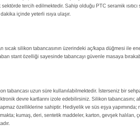
çok sektörde tercih edilmektedir. Sahip olduğu PTC seramik ısıtıcı
akika içinde yeterli ısıya ulaşır.
sıcak silikon tabancasının üzerindeki aç/kapa düğmesi ile ener
ban stant özelliği sayesinde tabancayı güvenle masaya bırakabi
n tabancası uzun süre kullanılabilmektedir. İsterseniz bir sehpa
ronik devre kartlarını izole edebilirsiniz. Silikon tabancasını;
apmaz özelliklerine sahiptir. Hediyelik ve süs eşya yapımında; m
rumakta; kumaş, deri, sentetik maddeler, karton, gevşek halıları
adır.