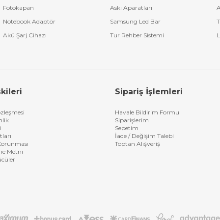
Fotokapan
Askı Aparatları
A
Notebook Adaptör
Samsung Led Bar
T
Akü Şarj Cihazı
Tur Rehber Sistemi
L
kileri
Sipariş İşlemleri
özleşmesi
Havale Bildirim Formu
nlik
Siparişlerim
i
Sepetim
tları
İade / Değişim Talebi
n Korunması
Toptan Alışveriş
me Metni
ücüler