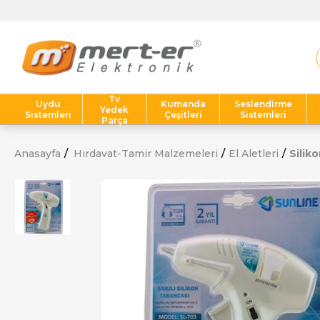
T
Tv
Uydu
Kumanda
Seslendirme
Yedek
Sistemleri
Çeşitleri
Sistemleri
Parça
Anasayfa
Hırdavat-Tamir Malzemeleri
El Aletleri
Silik