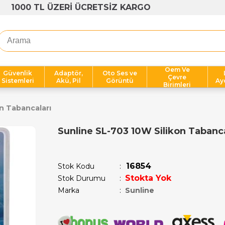
OPLU ALIMLARA AVANTAJLI FİYATLAR
Oem Ve
Güvenlik
Adaptör,
Oto Ses ve
Çevre
Sistemleri
Akü, Pil
Görüntü
Ay
Birimleri
on Tabancaları
Sunline SL-703 10W Silikon Tabanc
Son 1 saatte
1
kişi satın aldı!
16854
Stok Kodu
Stokta Yok
Stok Durumu
:
Marka
:
Sunline