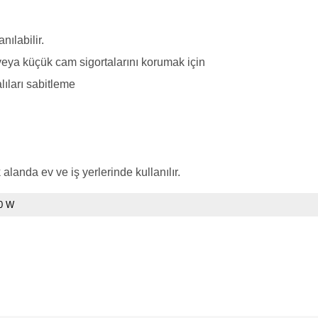
nılabilir.
n veya küçük cam sigortalarını korumak için
lıları sabitleme
landa ev ve iş yerlerinde kullanılır.
0 W