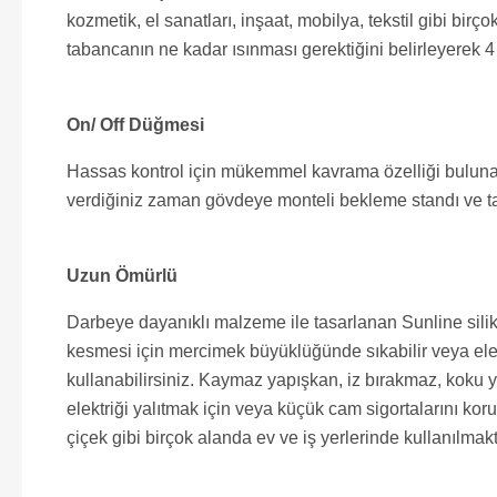
kozmetik, el sanatları, inşaat, mobilya, tekstil gibi bir
tabancanın ne kadar ısınması gerektiğini belirleyerek 4 d
On/ Off Düğmesi
Hassas kontrol için mükemmel kavrama özelliği bulunan 
verdiğiniz zaman gövdeye monteli bekleme standı ve ta
Uzun Ömürlü
Darbeye dayanıklı malzeme ile tasarlanan Sunline siliko
kesmesi için mercimek büyüklüğünde sıkabilir veya elekt
kullanabilirsiniz. Kaymaz yapışkan, iz bırakmaz, koku y
elektriği yalıtmak için veya küçük cam sigortalarını ko
çiçek gibi birçok alanda ev ve iş yerlerinde kullanılmakt