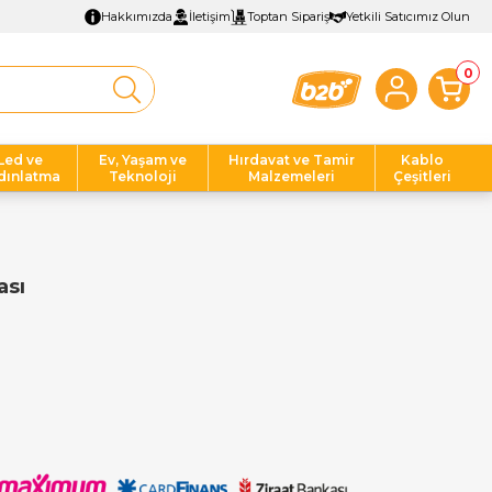
Hakkımızda
İletişim
Toptan Sipariş
Yetkili Satıcımız Olun
0
Led ve
Ev, Yaşam ve
Hırdavat ve Tamir
Kablo
dınlatma
Teknoloji
Malzemeleri
Çeşitleri
ası