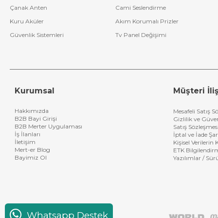
Çanak Anten
Cami Seslendirme
Kuru Aküler
Akım Korumalı Prizler
Güvenlik Sistemleri
Tv Panel Değişimi
Kurumsal
Müşteri İliş
Hakkımızda
Mesafeli Satış S
B2B Bayi Girişi
Gizlilik ve Güve
B2B Merter Uygulaması
Satış Sözleşmes
İş İlanları
İptal ve İade Şar
İletişim
Kişisel Verileri
Mert-er Blog
ETK Bilgilendir
Bayimiz Ol
Yazılımlar / Sür
Whatsapp Destek