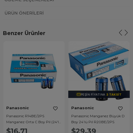
ÜRÜN ÖNERILERI
Benzer Ürünler
PEŞIN FIYATINA
3 TAKSIT
Panasonic
Panasonic
Panasonic R14BE/2PS
Panasonic Manganez Büyük D
Manganez Orta C Boy Pil (24'lü
Boy 24’lü Pil R20BE/2PS
Paket)
$16.71
$29.39