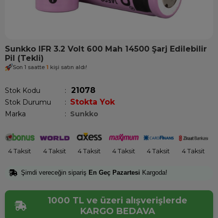
Sunkko IFR 3.2 Volt 600 Mah 14500 Şarj Edilebilir
Pil (Tekli)
Son 1 saatte
1
kişi satın aldı!
21078
Stok Kodu
Stokta Yok
Stok Durumu
:
Marka
:
Sunkko
4 Taksit
4 Taksit
4 Taksit
4 Taksit
4 Taksit
4 Taksit
Şimdi vereceğin sipariş
En Geç Pazartesi
Kargoda!
1000 TL ve üzeri alışverişlerde
KARGO BEDAVA