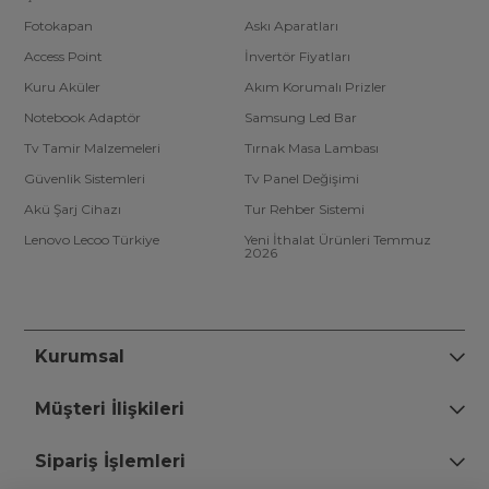
Fotokapan
Askı Aparatları
Access Point
İnvertör Fiyatları
Kuru Aküler
Akım Korumalı Prizler
Notebook Adaptör
Samsung Led Bar
Tv Tamir Malzemeleri
Tırnak Masa Lambası
Güvenlik Sistemleri
Tv Panel Değişimi
Akü Şarj Cihazı
Tur Rehber Sistemi
Lenovo Lecoo Türkiye
Yeni İthalat Ürünleri Temmuz
2026
Kurumsal
Müşteri İlişkileri
Sipariş İşlemleri