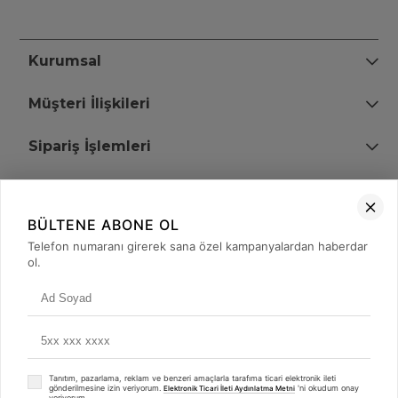
Kurumsal
Müşteri İlişkileri
Sipariş İşlemleri
Bize Ulaşın
BÜLTENE ABONE OL
+90 (850) 473 08 08
Telefon numaranı girerek sana özel kampanyalardan haberdar
ol.
Tevfik Bey Mah. Dr. Ali Demir Cd. No:51 Kat:2 Kobi İş Merkezi
Küçükçekmece / İstanbul
Tanıtım, pazarlama, reklam ve benzeri amaçlarla tarafıma ticari elektronik ileti
gönderilmesine izin veriyorum.
'ni okudum onay
Elektronik Ticari İleti Aydınlatma Metni
veriyorum.