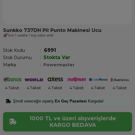
Sunkko 737DH Pil Punto Makinesi Ucu
Son 1 saatte
1
kişi satın aldı!
6991
Stok Kodu
Stokta Var
Stok Durumu
:
Marka
:
Powermaster
4 Taksit
4 Taksit
4 Taksit
4 Taksit
4 Taksit
4 Taksit
Şimdi vereceğin sipariş
En Geç Pazartesi
Kargoda!
1000 TL ve üzeri alışverişlerde
KARGO BEDAVA