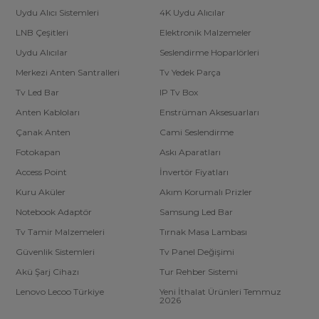
Uydu Alıcı Sistemleri
4K Uydu Alıcılar
LNB Çeşitleri
Elektronik Malzemeler
Uydu Alıcılar
Seslendirme Hoparlörleri
Merkezi Anten Santralleri
Tv Yedek Parça
Tv Led Bar
IP Tv Box
Anten Kabloları
Enstrüman Aksesuarları
Çanak Anten
Cami Seslendirme
Fotokapan
Askı Aparatları
Access Point
İnvertör Fiyatları
Kuru Aküler
Akım Korumalı Prizler
Notebook Adaptör
Samsung Led Bar
Tv Tamir Malzemeleri
Tırnak Masa Lambası
Güvenlik Sistemleri
Tv Panel Değişimi
Akü Şarj Cihazı
Tur Rehber Sistemi
Lenovo Lecoo Türkiye
Yeni İthalat Ürünleri Temmuz
2026