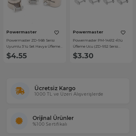
Powermaster
Powermaster
Powermaster ZD-968 Serisi
Powermaster PM-14612 4\'lü
Uyumlu 3’lü Set Havya Üfleme
Üfleme Ucu (ZD-952 Serisi
Ucu
Uyumlu)
$4.55
$3.30
Ücretsiz Kargo
1000 TL ve Üzeri Alışverişlerde
Orijinal Ürünler
%100 Sertifikalı