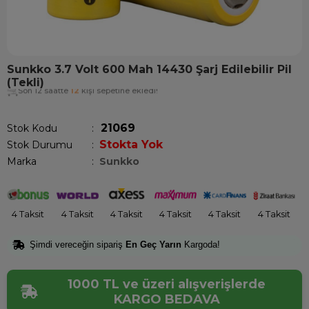
Sunkko 3.7 Volt 600 Mah 14430 Şarj Edilebilir Pil
(Tekli)
Son 12 saatte
12
kişi sepetine ekledi!
21069
Stok Kodu
Stokta Yok
Stok Durumu
:
Marka
:
Sunkko
4 Taksit
4 Taksit
4 Taksit
4 Taksit
4 Taksit
4 Taksit
Şimdi vereceğin sipariş
En Geç Yarın
Kargoda!
1000 TL ve üzeri alışverişlerde
KARGO BEDAVA