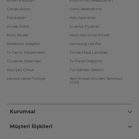
Anten Kabloları
Enstrüman Aksesuarları
Çanak Anten
Cami Seslendirme
Fotokapan
Askı Aparatları
Access Point
İnvertör Fiyatları
Kuru Aküler
Akım Korumalı Prizler
Notebook Adaptör
Samsung Led Bar
Tv Tamir Malzemeleri
Tırnak Masa Lambası
Güvenlik Sistemleri
Tv Panel Değişimi
Akü Şarj Cihazı
Tur Rehber Sistemi
Lenovo Lecoo Türkiye
Yeni İthalat Ürünleri Temmuz
2026
Kurumsal
Müşteri İlişkileri