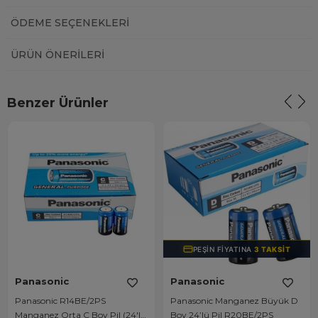
ÖDEME SEÇENEKLERI
ÜRÜN ÖNERILERI
Benzer Ürünler
PEŞIN FIYATINA
3 TAKSIT
Panasonic
Panasonic
Panasonic R14BE/2PS
Panasonic Manganez Büyük D
Manganez Orta C Boy Pil (24'lü
Boy 24’lü Pil R20BE/2PS