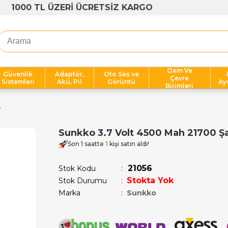
1000 TL ÜZERİ ÜCRETSİZ KARGO
Oem Ve
Güvenlik
Adaptör,
Oto Ses ve
Çevre
Sistemleri
Akü, Pil
Görüntü
Ay
Birimleri
r
Sunkko 3.7 Volt 4500 Mah 21700 Şarj 
Son 1 saatte
1
kişi satın aldı!
21056
Stok Kodu
Stokta Yok
Stok Durumu
:
Marka
:
Sunkko