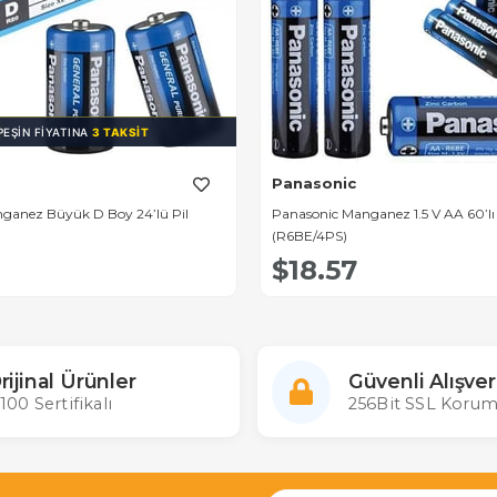
PEŞIN FIYATINA
3 TAKSIT
Panasonic
ganez Büyük D Boy 24’lü Pil
Panasonic Manganez 1.5 V AA 60’lı
(R6BE/4PS)
$18.57
rijinal Ürünler
Güvenli Alışver
100 Sertifikalı
256Bit SSL Korum