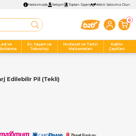
Hakkımızda
İletişim
Toptan Sipariş
Yetkili Satıcımız Olun
0
Led ve
Ev, Yaşam ve
Hırdavat ve Tamir
Kablo
dınlatma
Teknoloji
Malzemeleri
Çeşitleri
Edilebilir Pil (Tekli)