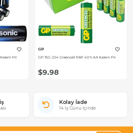
GP
 Kalem Pil
GP 15G-2S4 Greencell R6P 40'lı AA Kalem Pil
$9.98
iş
Kolay İade
ası
14 İş Günü İçinde