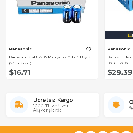
Panasonic
Panasonic
Panasonic R14BE/2PS Manganez Orta C Boy Pil
Panasonic Man
(24'lü Paket)
R20BE/2PS
$16.71
$29.39
Ücretsiz Kargo
O
1000 TL ve Üzeri
%
Alışverişlerde