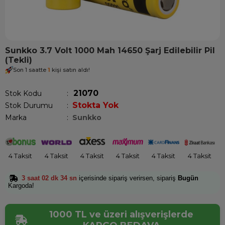
Sunkko 3.7 Volt 1000 Mah 14650 Şarj Edilebilir Pil
(Tekli)
Son 1 saatte
1
kişi satın aldı!
21070
Stok Kodu
Stokta Yok
Stok Durumu
:
Marka
:
Sunkko
4 Taksit
4 Taksit
4 Taksit
4 Taksit
4 Taksit
4 Taksit
3 saat 02 dk 34 sn
içerisinde sipariş verirsen, sipariş
Bugün
Kargoda!
1000 TL ve üzeri alışverişlerde