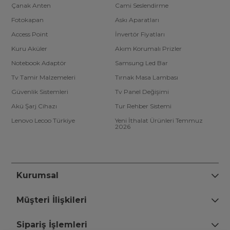
Çanak Anten
Cami Seslendirme
Fotokapan
Askı Aparatları
Access Point
İnvertör Fiyatları
Kuru Aküler
Akım Korumalı Prizler
Notebook Adaptör
Samsung Led Bar
Tv Tamir Malzemeleri
Tırnak Masa Lambası
Güvenlik Sistemleri
Tv Panel Değişimi
Akü Şarj Cihazı
Tur Rehber Sistemi
Lenovo Lecoo Türkiye
Yeni İthalat Ürünleri Temmuz
2026
Kurumsal
Müşteri İlişkileri
Sipariş İşlemleri