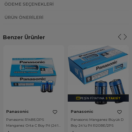
ÖDEME SEÇENEKLERI
ÜRÜN ÖNERILERI
Benzer Ürünler
PEŞIN FIYATINA
3 TAKSIT
Panasonic
Panasonic
Panasonic R14BE/2PS
Panasonic Manganez Büyük D
Manganez Orta C Boy Pil (24'lü
Boy 24’lü Pil R20BE/2PS
Paket)