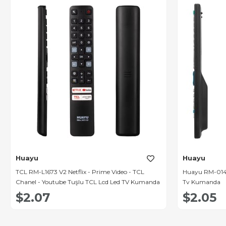
Huayu
Huayu
TCL RM-L1673 V2 Netflix - Prime Video - TCL
Huayu RM-014S
Chanel - Youtube Tuşlu TCL Lcd Led TV Kumanda
Tv Kumanda
$2.07
$2.05