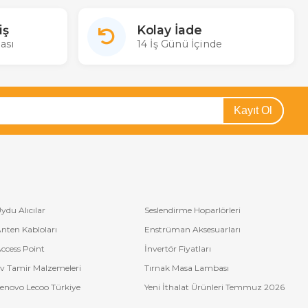
iş
Kolay İade
ası
14 İş Günü İçinde
Kayıt Ol
ydu Alıcılar
Seslendirme Hoparlörleri
nten Kabloları
Enstrüman Aksesuarları
ccess Point
İnvertör Fiyatları
v Tamir Malzemeleri
Tırnak Masa Lambası
enovo Lecoo Türkiye
Yeni İthalat Ürünleri Temmuz 2026