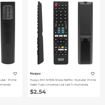
Huayu
tube - Prime
Huayu RM-SH1516 Sharp Netflıx- Youtube- Prıme
 Kumanda
Vıdeo Tuşlu Unıversal Lcd-Led Tv Kumanda
$2.54