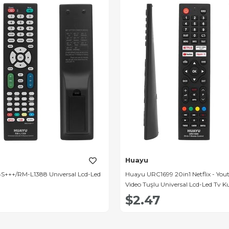
Huayu
+++/RM-L1388 Unıversal Lcd-Led
Huayu URC1699 20in1 Netflix - You
Video Tuşlu Universal Lcd-Led Tv
$2.47