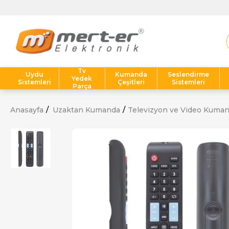
Tv
Uydu
Kumanda
Seslendirme
Yedek
Sistemleri
Çeşitleri
Sistemleri
Parça
Anasayfa
Uzaktan Kumanda
Televizyon ve Video Kuman