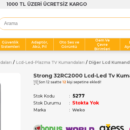
1000 TL ÜZERİ ÜCRETSİZ KARGO
Oem Ve
Güvenlik
Adaptör,
Oto Ses ve
Çevre
Sistemleri
Akü, Pil
Görüntü
Ay
Birimleri
daları
Lcd-Led-Plazma TV Kumandaları
Diğer Lcd Kumand
Strong 32RC2000 Lcd-Led Tv Kum
Son 12 saatte
12
kişi sepetine ekledi!
5277
Stok Kodu
Stokta Yok
Stok Durumu
:
Marka
:
Weko