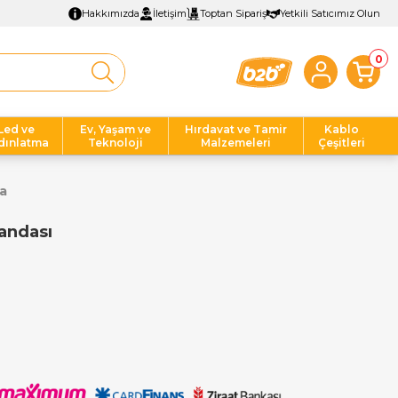
Hakkımızda
İletişim
Toptan Sipariş
Yetkili Satıcımız Olun
0
Led ve
Ev, Yaşam ve
Hırdavat ve Tamir
Kablo
dınlatma
Teknoloji
Malzemeleri
Çeşitleri
a
andası