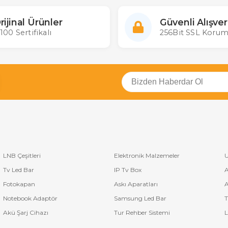
rijinal Ürünler
Güvenli Alışver
100 Sertifikalı
256Bit SSL Korum
LNB Çeşitleri
Elektronik Malzemeler
U
Tv Led Bar
IP Tv Box
A
Fotokapan
Askı Aparatları
A
Notebook Adaptör
Samsung Led Bar
T
Akü Şarj Cihazı
Tur Rehber Sistemi
L