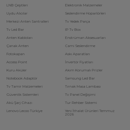
LNB Çeşitleri
Elektronik Malzemeler
Uydu Alıcılar
Seslendirme Hoparlörleri
Merkezi Anten Santralleri
Tv Yedek Parça
Tv Led Bar
IP Tv Box
Anten Kabloları
Enstrüman Aksesuarları
Çanak Anten
Cami Seslendirme
Fotokapan
Askı Aparatları
Access Point
İnvertör Fiyatları
Kuru Aküler
Akım Korumalı Prizler
Notebook Adaptör
Samsung Led Bar
Tv Tamir Malzemeleri
Tırnak Masa Lambası
Güvenlik Sistemleri
Tv Panel Değişimi
Akü Şarj Cihazı
Tur Rehber Sistemi
Lenovo Lecoo Türkiye
Yeni İthalat Ürünleri Temmuz
2026