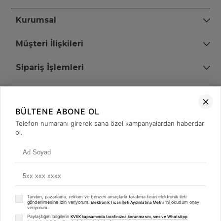
Kurumsal
Müşteri İlişkileri
Sipariş İşlemleri
Bize Ulaşın
BÜLTENE ABONE OL
+90 (850) 473 08 08
Telefon numaranı girerek sana özel kampanyalardan haberdar
ol.
Tevfik Bey Mah. Dr. Ali Demir Cd. No:51 Kat:2 Kobi İş Merkezi
Küçükçekmece / İstanbul
Tanıtım, pazarlama, reklam ve benzeri amaçlarla tarafıma ticari elektronik ileti
gönderilmesine izin veriyorum.
'ni okudum onay
Elektronik Ticari İleti Aydınlatma Metni
veriyorum.
Paylaştığım bilgilerin
KVKK kapsamında tarafınızca korunmasını, sms ve WhatsApp