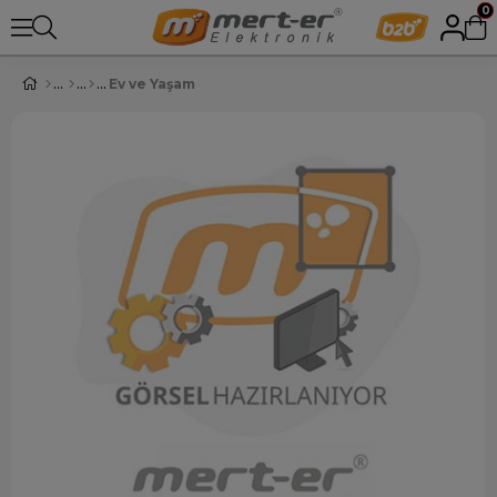
0
Ev ve Yaşam