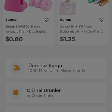
Sunup
Sunup
Sunup SN-14502 Silikon
Sunup SN-14515 Pratik
Vantuzlu Pratik Duş Başlığı
Doldurulabilir Mini Cep Parfüm
Tutucu
Şişesi Alüminyum (5ML)
$0.80
$1.25
Ücretsiz Kargo
1000 TL ve Üzeri Alışverişlerde
Orijinal Ürünler
%100 Sertifikalı