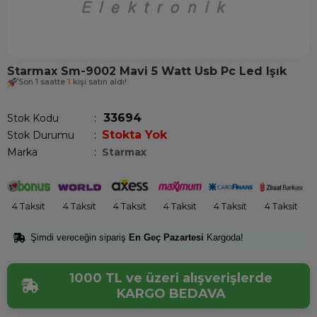
Starmax Sm-9002 Mavi 5 Watt Usb Pc Led Işık
Son 1 saatte
1
kişi satın aldı!
33694
Stok Kodu
Stokta Yok
Stok Durumu
:
Marka
:
Starmax
4 Taksit
4 Taksit
4 Taksit
4 Taksit
4 Taksit
4 Taksit
Şimdi vereceğin sipariş
En Geç Pazartesi
Kargoda!
1000 TL ve üzeri alışverişlerde
KARGO BEDAVA