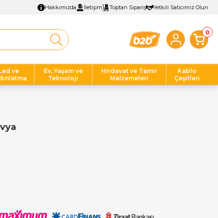
Hakkımızda
İletişim
Toptan Sipariş
Yetkili Satıcımız Olun
0
Led ve
Ev, Yaşam ve
Hırdavat ve Tamir
Kablo
dınlatma
Teknoloji
Malzemeleri
Çeşitleri
avya