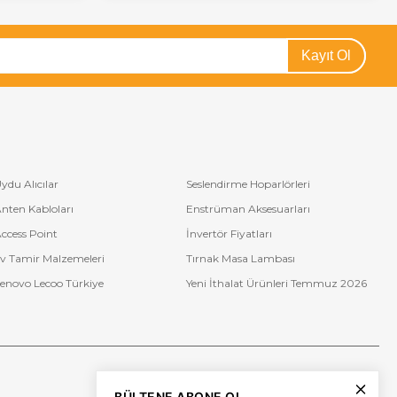
Kayıt Ol
ydu Alıcılar
Seslendirme Hoparlörleri
nten Kabloları
Enstrüman Aksesuarları
ccess Point
İnvertör Fiyatları
v Tamir Malzemeleri
Tırnak Masa Lambası
enovo Lecoo Türkiye
Yeni İthalat Ürünleri Temmuz 2026
Bize Ulaşın
BÜLTENE ABONE OL