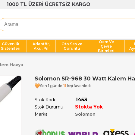
1000 TL ÜZERİ ÜCRETSİZ KARGO
Oem Ve
Güvenlik
Adaptör,
Oto Ses ve
Çevre
Sistemleri
Akü, Pil
Görüntü
Ay
Birimleri
lem Havya
Solomon SR-968 30 Watt Kalem H
Son 12 saatte
12
kişi sepetine ekledi!
1453
Stok Kodu
Stokta Yok
Stok Durumu
:
Marka
:
Solomon