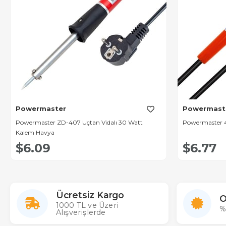
Powermaster
Powermast
Powermaster ZD-407 Uçtan Vidalı 30 Watt
Powermaster 
Kalem Havya
$6.09
$6.77
Ücretsiz Kargo
O
1000 TL ve Üzeri
%
Alışverişlerde