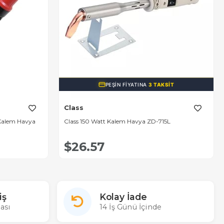
PEŞIN FIYATINA
3 TAKSIT
Class
 Kalem Havya
Class 150 Watt Kalem Havya ZD-715L
$26.57
iş
Kolay İade
ası
14 İş Günü İçinde