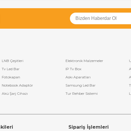
LNB Çeşitleri
Elektronik Malzemeler
U
Tv Led Bar
IP Tv Box
A
Fotokapan
Askı Aparatları
A
Notebook Adaptör
Samsung Led Bar
T
Akü Şarj Cihazı
Tur Rehber Sistemi
L
kileri
Sipariş İşlemleri