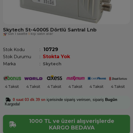
Skytech St-40005 Dörtlü Santral Lnb
Son 1 saatte
1
kişi satın aldı!
10729
Stok Kodu
Stokta Yok
Stok Durumu
:
Marka
:
Skytech
4 Taksit
4 Taksit
4 Taksit
4 Taksit
4 Taksit
4 Taksit
0 saat 03 dk 39 sn
içerisinde sipariş verirsen, sipariş
Bugün
Kargoda!
1000 TL ve üzeri alışverişlerde
KARGO BEDAVA