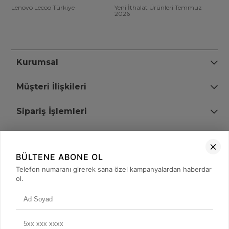
Lenovo Lecoo Türkiye
Yeni İthalat Ürünleri Temmuz
2026
Kurumsal
Müşteri İlişkileri
Sipariş İşlemleri
Bize Ulaşın
BÜLTENE ABONE OL
+90 (850) 473 08 08
Telefon numaranı girerek sana özel kampanyalardan haberdar
ol.
Tevfik Bey Mah. Dr. Ali Demir Cd. No:51 Kat:2 Kobi İş Merkezi
Küçükçekmece / İstanbul