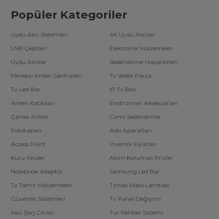
Popüler Kategoriler
Uydu Alıcı Sistemleri
4K Uydu Alıcılar
LNB Çeşitleri
Elektronik Malzemeler
Uydu Alıcılar
Seslendirme Hoparlörleri
Merkezi Anten Santralleri
Tv Yedek Parça
Tv Led Bar
IP Tv Box
Anten Kabloları
Enstrüman Aksesuarları
Çanak Anten
Cami Seslendirme
Fotokapan
Askı Aparatları
Access Point
İnvertör Fiyatları
Kuru Aküler
Akım Korumalı Prizler
Notebook Adaptör
Samsung Led Bar
Tv Tamir Malzemeleri
Tırnak Masa Lambası
Güvenlik Sistemleri
Tv Panel Değişimi
Akü Şarj Cihazı
Tur Rehber Sistemi