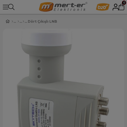
0
Dört Çıkışlı LNB