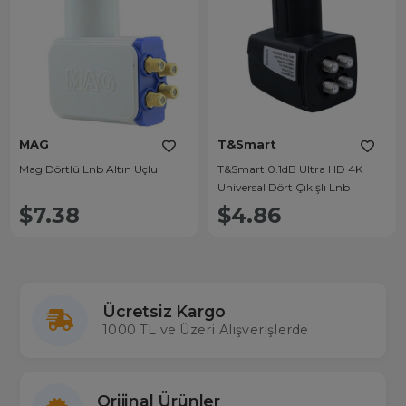
MAG
T&Smart
Mag Dörtlü Lnb Altın Uçlu
T&Smart 0.1dB Ultra HD 4K
Universal Dört Çıkışlı Lnb
$7.38
$4.86
Ücretsiz Kargo
1000 TL ve Üzeri Alışverişlerde
Orijinal Ürünler