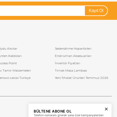
Kayıt Ol
ydu Alıcılar
Seslendirme Hoparlörleri
nten Kabloları
Enstrüman Aksesuarları
ccess Point
İnvertör Fiyatları
v Tamir Malzemeleri
Tırnak Masa Lambası
enovo Lecoo Türkiye
Yeni İthalat Ürünleri Temmuz 2026
Bize Ulaşın
BÜLTENE ABONE OL
+90 (850) 473 08 08
Telefon numaranı girerek sana özel kampanyalardan