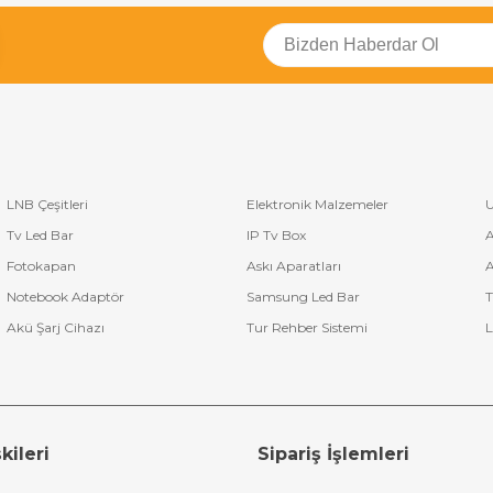
LNB Çeşitleri
Elektronik Malzemeler
U
Tv Led Bar
IP Tv Box
A
Fotokapan
Askı Aparatları
A
Notebook Adaptör
Samsung Led Bar
T
Akü Şarj Cihazı
Tur Rehber Sistemi
L
kileri
Sipariş İşlemleri