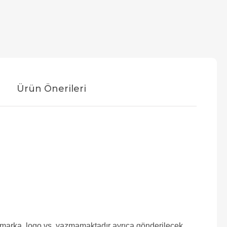
Ürün Önerileri
e marka, logo vs. yazmamaktadır ayrıca gönderilecek