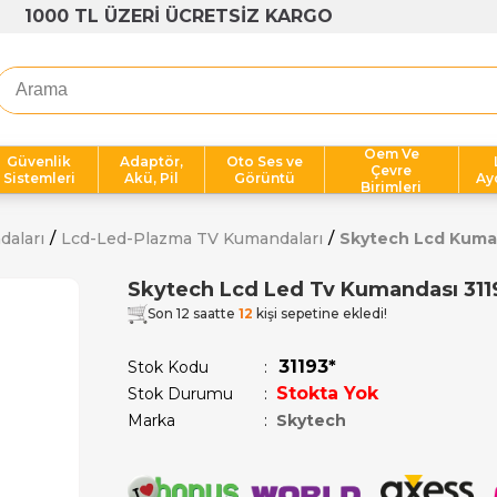
1000 TL ÜZERİ ÜCRETSİZ KARGO
Oem Ve
Güvenlik
Adaptör,
Oto Ses ve
Çevre
Sistemleri
Akü, Pil
Görüntü
Ay
Birimleri
daları
Lcd-Led-Plazma TV Kumandaları
Skytech Lcd Kum
Skytech Lcd Led Tv Kumandası 311
Son 12 saatte
12
kişi sepetine ekledi!
31193*
Stok Kodu
Stokta Yok
Stok Durumu
:
Marka
:
Skytech