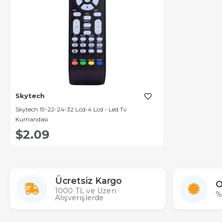
Skytech
Skytech 19-22-24-32 Lcd-4 Lcd - Led Tv
Kumandası
$2.09
Ücretsiz Kargo
O
1000 TL ve Üzeri
%
Alışverişlerde