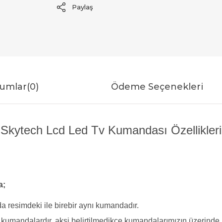
Paylaş
umlar
(0)
Ödeme Seçenekleri
Skytech Lcd Led Tv Kumandası Özellikleri
a;
a resimdeki ile birebir aynı kumandadır.
yi kumandalardır, aksi belirtilmedikçe kumandalarımızın üzerind