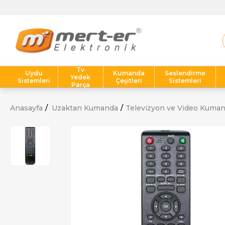
Tv
Uydu
Kumanda
Seslendirme
Yedek
Sistemleri
Çeşitleri
Sistemleri
Parça
Anasayfa
Uzaktan Kumanda
Televizyon ve Video Kuman