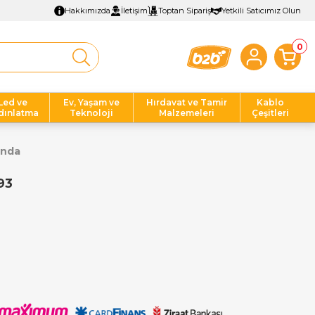
Hakkımızda
İletişim
Toptan Sipariş
Yetkili Satıcımız Olun
0
Led ve
Ev, Yaşam ve
Hırdavat ve Tamir
Kablo
dınlatma
Teknoloji
Malzemeleri
Çeşitleri
anda
93