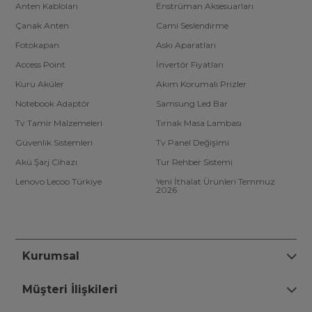
Anten Kabloları
Enstrüman Aksesuarları
Çanak Anten
Cami Seslendirme
Fotokapan
Askı Aparatları
Access Point
İnvertör Fiyatları
Kuru Aküler
Akım Korumalı Prizler
Notebook Adaptör
Samsung Led Bar
Tv Tamir Malzemeleri
Tırnak Masa Lambası
Güvenlik Sistemleri
Tv Panel Değişimi
Akü Şarj Cihazı
Tur Rehber Sistemi
Lenovo Lecoo Türkiye
Yeni İthalat Ürünleri Temmuz
2026
Kurumsal
Müşteri İlişkileri