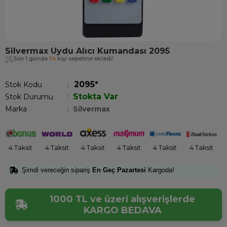
Silvermax Uydu Alıcı Kumandası 2095
Son 1 günde
14
kişi sepetine ekledi!
2095*
Stok Kodu
Stokta Var
Stok Durumu
:
Marka
:
Silvermax
4 Taksit
4 Taksit
4 Taksit
4 Taksit
4 Taksit
4 Taksit
Şimdi vereceğin sipariş
En Geç Pazartesi
Kargoda!
1000 TL ve üzeri alışverişlerde
KARGO BEDAVA