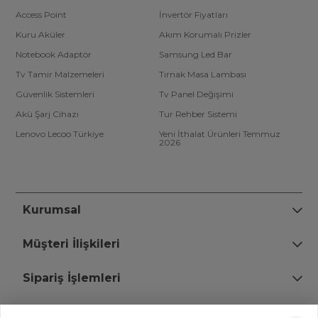
Access Point
İnvertör Fiyatları
Kuru Aküler
Akım Korumalı Prizler
Notebook Adaptör
Samsung Led Bar
Tv Tamir Malzemeleri
Tırnak Masa Lambası
Güvenlik Sistemleri
Tv Panel Değişimi
Akü Şarj Cihazı
Tur Rehber Sistemi
Lenovo Lecoo Türkiye
Yeni İthalat Ürünleri Temmuz
2026
Kurumsal
Müşteri İlişkileri
Sipariş İşlemleri
Bize Ulaşın