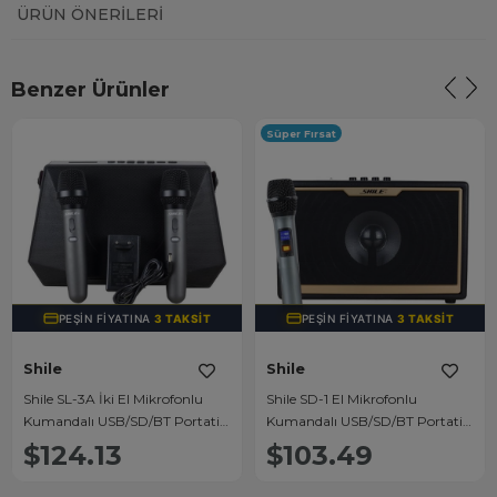
ÜRÜN ÖNERILERI
Benzer Ürünler
Süper Fırsat
PEŞIN FIYATINA
3 TAKSIT
PEŞIN FIYATINA
3 TAKSIT
Shile
Shile
Shile SL-3A İki El Mikrofonlu
Shile SD-1 El Mikrofonlu
Kumandalı USB/SD/BT Portatif
Kumandalı USB/SD/BT Portatif
Hoparlör
Hoparlör
$124.13
$103.49