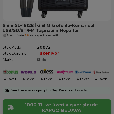
Shile SL-1612B İki El Mikrofonlu-Kumandalı
USB/SD/BT/FM Taşınabilir Hoparlör
Son 1 günde
26
kişi sepetine ekledi!
20872
Stok Kodu
Tükeniyor
Stok Durumu
:
Marka
:
Shile
4 Taksit
4 Taksit
4 Taksit
4 Taksit
4 Taksit
4 Taksit
Şimdi vereceğin sipariş
En Geç Pazartesi
Kargoda!
1000 TL ve üzeri alışverişlerde
KARGO BEDAVA