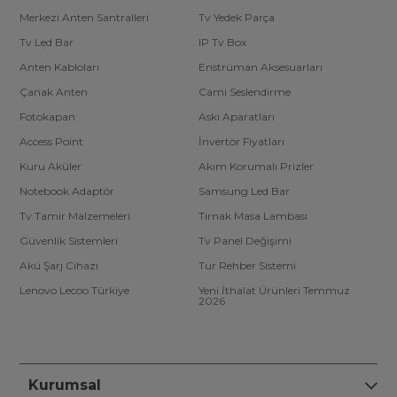
Merkezi Anten Santralleri
Tv Yedek Parça
Tv Led Bar
IP Tv Box
Anten Kabloları
Enstrüman Aksesuarları
Çanak Anten
Cami Seslendirme
Fotokapan
Askı Aparatları
Access Point
İnvertör Fiyatları
Kuru Aküler
Akım Korumalı Prizler
Notebook Adaptör
Samsung Led Bar
Tv Tamir Malzemeleri
Tırnak Masa Lambası
Güvenlik Sistemleri
Tv Panel Değişimi
Akü Şarj Cihazı
Tur Rehber Sistemi
Lenovo Lecoo Türkiye
Yeni İthalat Ürünleri Temmuz
2026
Kurumsal