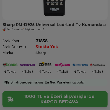
Sharp RM-D925 Universal Lcd-Led Tv Kumandası
Son 1 saatte
1
kişi satın aldı!
31858
Stok Kodu
Stokta Yok
Stok Durumu
:
Marka
:
Sharp
4 Taksit
4 Taksit
4 Taksit
4 Taksit
4 Taksit
4 Taksit
Şimdi vereceğin sipariş
En Geç Pazartesi
Kargoda!
1000 TL ve üzeri alışverişlerde
KARGO BEDAVA