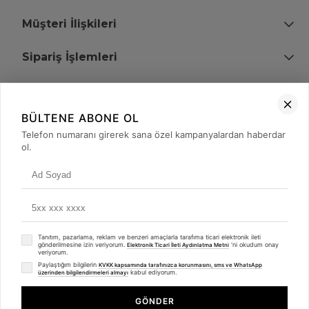
Müşteri İlişkileri
Sipariş İşlemleri
Bize Ulaşın
BÜLTENE ABONE OL
+90 (850) 473 08 08
Telefon numaranı girerek sana özel kampanyalardan haberdar
ol.
Tevfik Bey Mah. Dr. Ali Demir Cd. No:51 Kat:2 Kobi İş Merkezi
Küçükçekmece / İstanbul
Tanıtım, pazarlama, reklam ve benzeri amaçlarla tarafıma ticari elektronik ileti
gönderilmesine izin veriyorum.
'ni okudum onay
Elektronik Ticari İleti Aydınlatma Metni
veriyorum.
Paylaştığım bilgilerin
KVKK kapsamında tarafınızca korunmasını, sms ve WhatsApp
kabul ediyorum.
üzerinden bilgilendirmeleri almayı
© 2008 - 2026
merterelektronik.com
Whatsapp
- Tüm Hakları Saklıdır. Kredi kartı bilgileriniz 256bit SSL sertifikası ile
GÖNDER