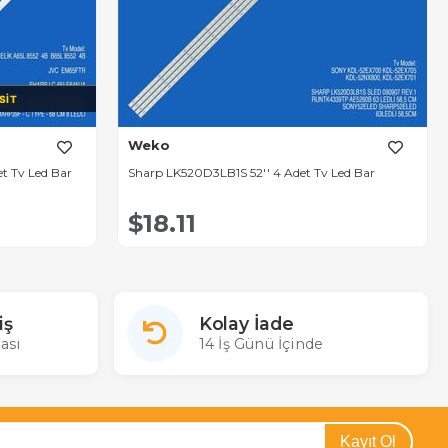
SIT
Weko
et Tv Led Bar
Sharp LK520D3LB1S 52'' 4 Adet Tv Led Bar
$18.11
iş
Kolay İade
ası
14 İş Günü İçinde
Kayıt Ol