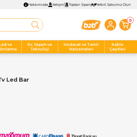
Hakkımızda
İletişim
Toptan Sipariş
Yetkili Satıcımız Olun
0
Led ve
Ev, Yaşam ve
Hırdavat ve Tamir
Kablo
dınlatma
Teknoloji
Malzemeleri
Çeşitleri
Tv Led Bar