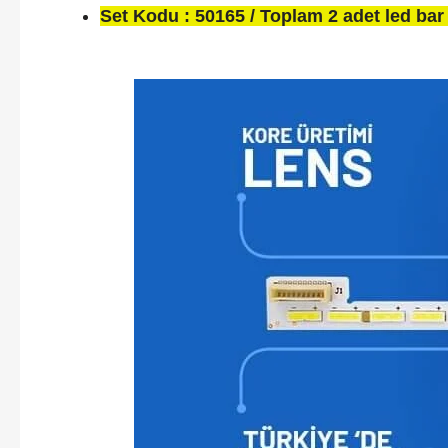
Set Kodu : 50165 / Toplam 2 adet led bar 