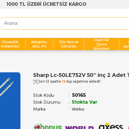
1000 TL ÜZERİ ÜCRETSİZ KARGO
Oem Ve
Güvenlik
Adaptör,
Oto Ses ve
Çevre
Sistemleri
Akü, Pil
Görüntü
Ay
Birimleri
Sharp Lc-50LE752V 50'' inç 2 Adet 
Son 12 saatte
12
kişi sepetine ekledi!
50165
Stok Kodu
Stokta Var
Stok Durumu
:
Marka
:
Weko