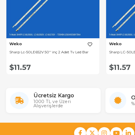
Weko
Weko
Sharp Lc-50LE652V 50'' inç 2 Adet Tv Led Bar
Sharp LC-50LE6
$11.57
$11.57
Ücretsiz Kargo
O
1000 TL ve Üzeri
%
Alışverişlerde