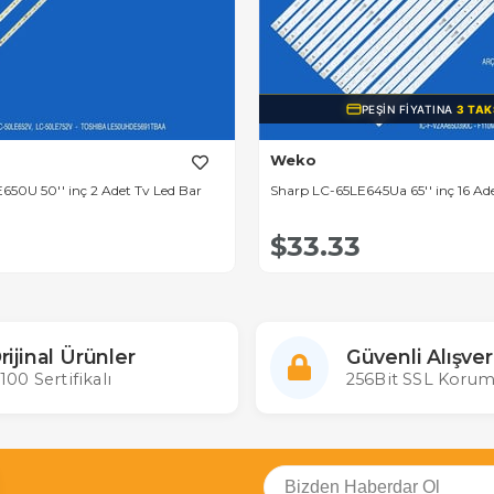
PEŞIN FIYATINA
3 TAK
Weko
50U 50'' inç 2 Adet Tv Led Bar
Sharp LC-65LE645Ua 65'' inç 16 Ad
$33.33
rijinal Ürünler
Güvenli Alışver
100 Sertifikalı
256Bit SSL Korum