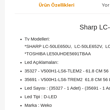
Ürün Özellikleri
Yor
Sharp LC-5
Tv Modelleri:
*SHARP LC-50LE650U, LC-50LE652V, L
*TOSHIBA LE50UHDE5691TBAA
Led Açıklamaları:
35327 - V500H1-LS6-TLEM2 - 61.8 CM 56
35691 - V500H1-LS6-TREM2 61.8 CM 56 
Led Sayısı : (35327 - 1 Adet) - (35691 - 1 A
Led Tipi : D-LED
Marka : Weko