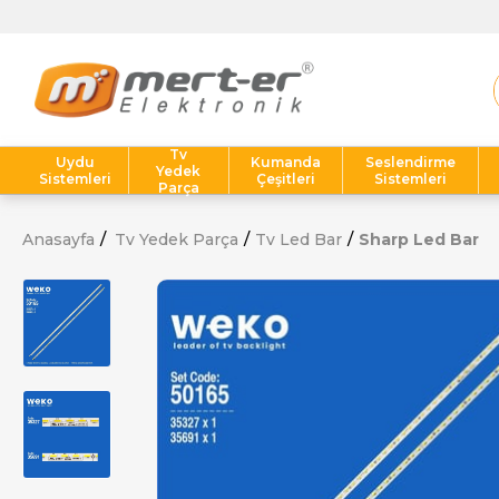
Tv
Uydu
Kumanda
Seslendirme
Yedek
Sistemleri
Çeşitleri
Sistemleri
Parça
Anasayfa
Tv Yedek Parça
Tv Led Bar
Sharp Led Bar