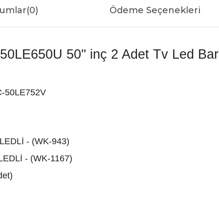
umlar
(0)
Ödeme Seçenekleri
0LE650U 50'' inç 2 Adet Tv Led Bar 
C-50LE752V
 LEDLİ - (WK-943)
LEDLİ - (WK-1167)
det)