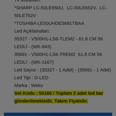
Tv Modelleri:
*SHARP LC-50LE650U, LC-50LE652V, LC-
50LE752V
*TOSHIBA LE50UHDE5691TBAA
Led Açıklamaları:
35327 - V500H1-LS6-TLEM2 - 61.8 CM 56
LEDLİ - (WK-943)
35691 - V500H1-LS6-TREM2 61.8 CM 56
LEDLİ - (WK-1167)
Led Sayısı : (35327 - 1 Adet) - (35691 - 1 Adet)
Led Tipi : D-LED
Marka : Weko
Set Kodu : 50165 / Toplam 2 adet led bar
gönderilmektedir. Takım Fiyatıdır.