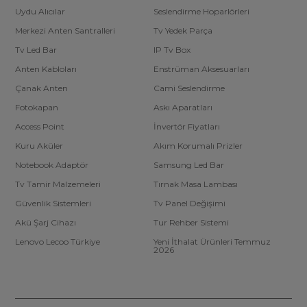
Uydu Alıcılar
Seslendirme Hoparlörleri
Merkezi Anten Santralleri
Tv Yedek Parça
Tv Led Bar
IP Tv Box
Anten Kabloları
Enstrüman Aksesuarları
Çanak Anten
Cami Seslendirme
Fotokapan
Askı Aparatları
Access Point
İnvertör Fiyatları
Kuru Aküler
Akım Korumalı Prizler
Notebook Adaptör
Samsung Led Bar
Tv Tamir Malzemeleri
Tırnak Masa Lambası
Güvenlik Sistemleri
Tv Panel Değişimi
Akü Şarj Cihazı
Tur Rehber Sistemi
Lenovo Lecoo Türkiye
Yeni İthalat Ürünleri Temmuz
2026