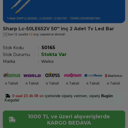
Sharp Lc-50LE652V 50'' inç 2 Adet Tv Led Bar
Son 12 saatte
12
kişi sepetine ekledi!
50165
Stok Kodu
Stokta Var
Stok Durumu
:
Marka
:
Weko
4 Taksit
4 Taksit
4 Taksit
4 Taksit
4 Taksit
4 Taksit
0 saat 23 dk 08 sn
içerisinde sipariş verirsen, sipariş
Bugün
Kargoda!
1000 TL ve üzeri alışverişlerde
KARGO BEDAVA