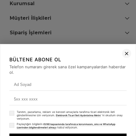
Kurumsal
Müşteri İlişkileri
Sipariş İşlemleri
Bize Ulaşın
BÜLTENE ABONE OL
+90 (850) 473 08 08
Telefon numaranı girerek sana özel kampanyalardan haberdar
ol.
Tevfik Bey Mah. Dr. Ali Demir Cd. No:51 Kat:2 Kobi İş Merkezi
Küçükçekmece / İstanbul
Tanıtım, pazarlama, reklam ve benzeri amaçlarla tarafıma ticari elektronik ileti
gönderilmesine izin veriyorum.
'ni okudum onay
Elektronik Ticari İleti Aydınlatma Metni
veriyorum.
Paylaştığım bilgilerin
KVKK kapsamında tarafınızca korunmasını, sms ve WhatsApp
kabul ediyorum.
üzerinden bilgilendirmeleri almayı
© 2008 - 2026
merterelektronik.com
Whatsapp