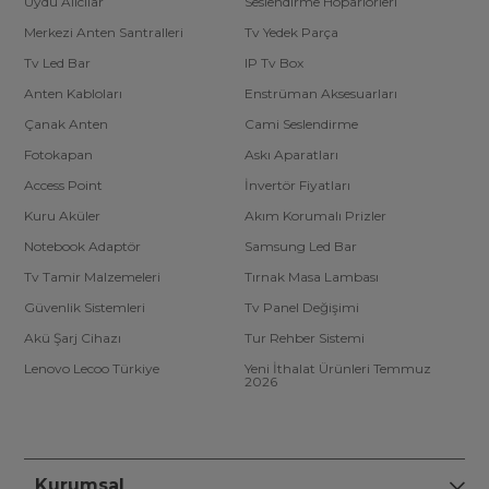
Uydu Alıcılar
Seslendirme Hoparlörleri
Merkezi Anten Santralleri
Tv Yedek Parça
Tv Led Bar
IP Tv Box
Anten Kabloları
Enstrüman Aksesuarları
Çanak Anten
Cami Seslendirme
Fotokapan
Askı Aparatları
Access Point
İnvertör Fiyatları
Kuru Aküler
Akım Korumalı Prizler
Notebook Adaptör
Samsung Led Bar
Tv Tamir Malzemeleri
Tırnak Masa Lambası
Güvenlik Sistemleri
Tv Panel Değişimi
Akü Şarj Cihazı
Tur Rehber Sistemi
Lenovo Lecoo Türkiye
Yeni İthalat Ürünleri Temmuz
2026
Kurumsal