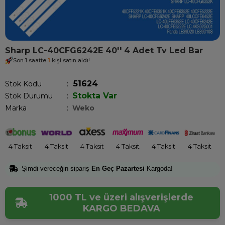
Sharp LC-40CFG6242E 40'' 4 Adet Tv Led Bar
Son 1 saatte
1
kişi satın aldı!
51624
Stok Kodu
Stokta Var
Stok Durumu
:
Marka
:
Weko
4 Taksit
4 Taksit
4 Taksit
4 Taksit
4 Taksit
4 Taksit
Şimdi vereceğin sipariş
En Geç Pazartesi
Kargoda!
1000 TL ve üzeri alışverişlerde
KARGO BEDAVA