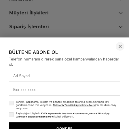
Müşteri İlişkileri
Sipariş İşlemleri
Bize Ulaşın
BÜLTENE ABONE OL
+90 (850) 473 08 08
Telefon numaranı girerek sana özel kampanyalardan haberdar
ol.
Tevfik Bey Mah. Dr. Ali Demir Cd. No:51 Kat:2 Kobi İş Merkezi
Küçükçekmece / İstanbul
Tanıtım, pazarlama, reklam ve benzeri amaçlarla tarafıma ticari elektronik ileti
gönderilmesine izin veriyorum.
'ni okudum onay
Elektronik Ticari İleti Aydınlatma Metni
veriyorum.
Paylaştığım bilgilerin
KVKK kapsamında tarafınızca korunmasını, sms ve WhatsApp
kabul ediyorum.
üzerinden bilgilendirmeleri almayı
© 2008 - 2026
merterelektronik.com
Whatsapp
- Tüm Hakları Saklıdır. Kredi kartı bilgileriniz 256bit SSL sertifikası ile
GÖNDER