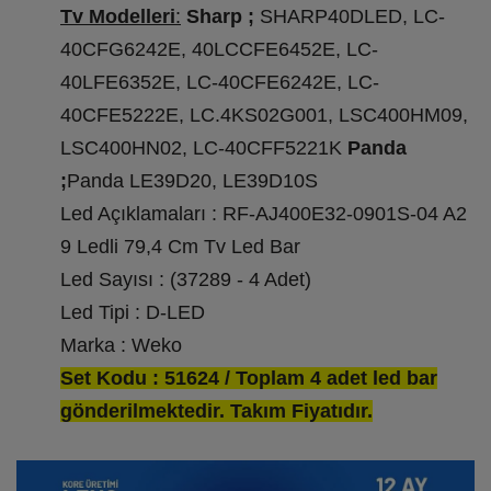
Tv Modelleri
:
Sharp ;
SHARP40DLED, LC-
40CFG6242E, 40LCCFE6452E, LC-
40LFE6352E, LC-40CFE6242E, LC-
40CFE5222E, LC.4KS02G001, LSC400HM09,
LSC400HN02, LC-40CFF5221K
Panda
;
Panda LE39D20, LE39D10S
Led Açıklamaları : RF-AJ400E32-0901S-04 A2
9 Ledli 79,4 Cm Tv Led Bar
Led Sayısı : (37289 - 4 Adet)
Led Tipi : D-LED
Marka : Weko
Set Kodu : 51624 / Toplam 4 adet led bar
gönderilmektedir. Takım Fiyatıdır.