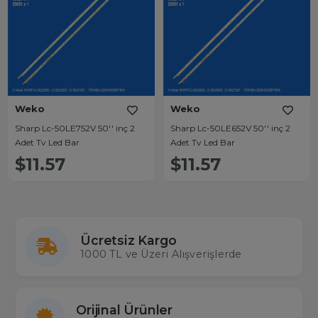
Weko
Weko
Sharp Lc-50LE752V 50'' inç 2
Sharp Lc-50LE652V 50'' inç 2
Adet Tv Led Bar
Adet Tv Led Bar
$11.57
$11.57
Ücretsiz Kargo
1000 TL ve Üzeri Alışverişlerde
Orijinal Ürünler