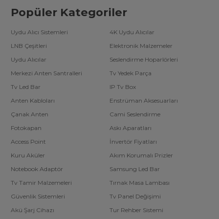
Popüler Kategoriler
Uydu Alıcı Sistemleri
4K Uydu Alıcılar
LNB Çeşitleri
Elektronik Malzemeler
Uydu Alıcılar
Seslendirme Hoparlörleri
Merkezi Anten Santralleri
Tv Yedek Parça
Tv Led Bar
IP Tv Box
Anten Kabloları
Enstrüman Aksesuarları
Çanak Anten
Cami Seslendirme
Fotokapan
Askı Aparatları
Access Point
İnvertör Fiyatları
Kuru Aküler
Akım Korumalı Prizler
Notebook Adaptör
Samsung Led Bar
Tv Tamir Malzemeleri
Tırnak Masa Lambası
Güvenlik Sistemleri
Tv Panel Değişimi
Akü Şarj Cihazı
Tur Rehber Sistemi