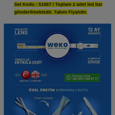
Set Kodu : 51667 / Toplam 2 adet led bar
gönderilmektedir. Takım Fiyatıdır.