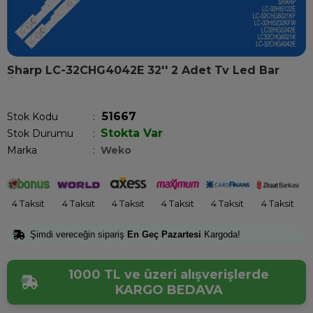
Sharp LC-32CHG4042E 32'' 2 Adet Tv Led Bar
Son 1 saatte
1
kişi satın aldı!
51667
Stok Kodu
Stokta Var
Stok Durumu
:
Marka
:
Weko
4 Taksit
4 Taksit
4 Taksit
4 Taksit
4 Taksit
4 Taksit
Şimdi vereceğin sipariş
En Geç Pazartesi
Kargoda!
1000 TL ve üzeri alışverişlerde
KARGO BEDAVA