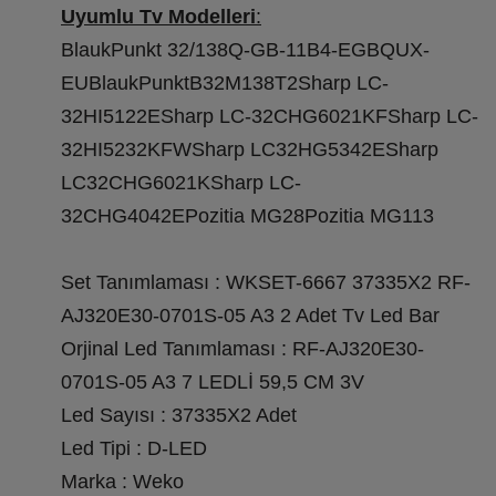
Uyumlu Tv Modelleri
:
BlaukPunkt 32/138Q-GB-11B4-EGBQUX-
EUBlaukPunktB32M138T2Sharp LC-
32HI5122ESharp LC-32CHG6021KFSharp LC-
32HI5232KFWSharp LC32HG5342ESharp
LC32CHG6021KSharp LC-
32CHG4042EPozitia MG28Pozitia MG113
Set Tanımlaması : WKSET-6667 37335X2 RF-
AJ320E30-0701S-05 A3 2 Adet Tv Led Bar
Orjinal Led Tanımlaması : RF-AJ320E30-
0701S-05 A3 7 LEDLİ 59,5 CM 3V
Led Sayısı : 37335X2 Adet
Led Tipi : D-LED
Marka : Weko