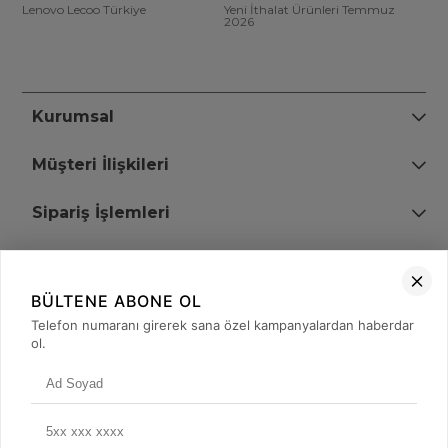
Lenovo Lecoo Türkiye
Yeni İthalat Ürünleri Temmuz
2026
Kurumsal
Müşteri İlişkileri
Sipariş İşlemleri
Bize Ulaşın
BÜLTENE ABONE OL
+90 (850) 473 08 08
Telefon numaranı girerek sana özel kampanyalardan haberdar
ol.
Tevfik Bey Mah. Dr. Ali Demir Cd. No:51 Kat:2 Kobi İş Merkezi
Küçükçekmece / İstanbul