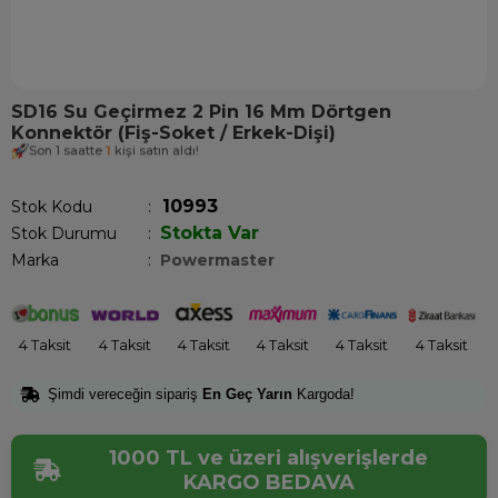
SD16 Su Geçirmez 2 Pin 16 Mm Dörtgen
Konnektör (Fiş-Soket / Erkek-Dişi)
Son 1 saatte
1
kişi satın aldı!
10993
Stok Kodu
Stokta Var
Stok Durumu
:
Marka
:
Powermaster
4 Taksit
4 Taksit
4 Taksit
4 Taksit
4 Taksit
4 Taksit
Şimdi vereceğin sipariş
En Geç Yarın
Kargoda!
1000 TL ve üzeri alışverişlerde
KARGO BEDAVA