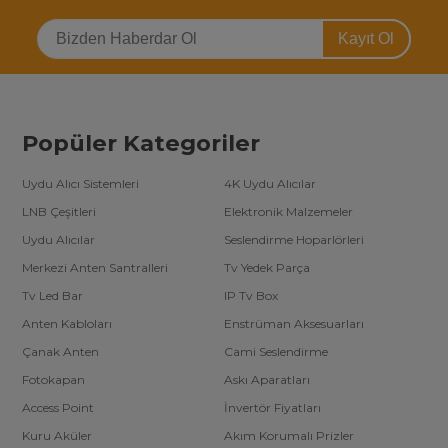
Kayıt Ol
Popüler Kategoriler
Uydu Alıcı Sistemleri
4K Uydu Alıcılar
LNB Çeşitleri
Elektronik Malzemeler
Uydu Alıcılar
Seslendirme Hoparlörleri
Merkezi Anten Santralleri
Tv Yedek Parça
Tv Led Bar
IP Tv Box
Anten Kabloları
Enstrüman Aksesuarları
Çanak Anten
Cami Seslendirme
Fotokapan
Askı Aparatları
Access Point
İnvertör Fiyatları
Kuru Aküler
Akım Korumalı Prizler