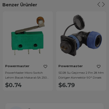
Benzer Ürünler
Powermaster
Powermaster
PowerMaster Micro Switch
SD28 Su Geçirmez 2 Pin 28 Mm
Lehim Bacak Makaralı 5A 250
Dörtgen Konnektör 90° Dirsek
Vac IC-168
$0.74
$6.79