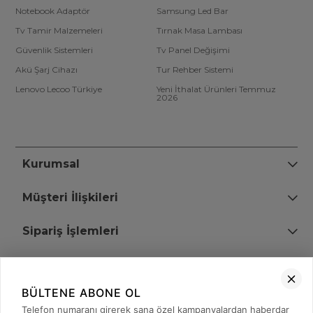
Notebook Adaptör
Samsung Led Bar
Tv Tamir Malzemeleri
Tırnak Masa Lambası
Güvenlik Sistemleri
Tv Panel Değişimi
Akü Şarj Cihazı
Tur Rehber Sistemi
Lenovo Lecoo Türkiye
Yeni İthalat Ürünleri Temmuz
2026
Kurumsal
Müşteri İlişkileri
Sipariş İşlemleri
Bize Ulaşın
BÜLTENE ABONE OL
+90 (850) 473 08 08
Telefon numaranı girerek sana özel kampanyalardan haberdar