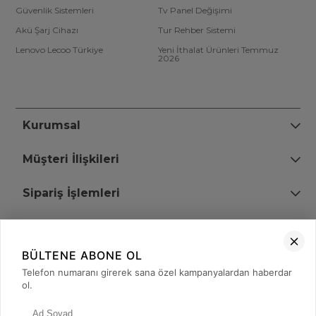
Güvenlik Sistemleri
Tv Panel Değişimi
Akü Şarj Cihazı
Tur Rehber Sistemi
Lenovo Lecoo Türkiye
Yeni İthalat Ürünleri Temmuz
2026
Kurumsal
Müşteri İlişkileri
Sipariş İşlemleri
Bize Ulaşın
BÜLTENE ABONE OL
+90 (850) 473 08 08
Telefon numaranı girerek sana özel kampanyalardan haberdar
ol.
Tevfik Bey Mah. Dr. Ali Demir Cd. No:51 Kat:2 Kobi İş Merkezi
Küçükçekmece / İstanbul