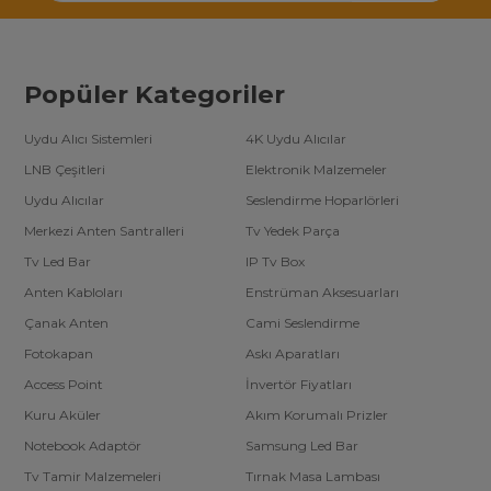
Popüler Kategoriler
Uydu Alıcı Sistemleri
4K Uydu Alıcılar
LNB Çeşitleri
Elektronik Malzemeler
Uydu Alıcılar
Seslendirme Hoparlörleri
Merkezi Anten Santralleri
Tv Yedek Parça
Tv Led Bar
IP Tv Box
Anten Kabloları
Enstrüman Aksesuarları
Çanak Anten
Cami Seslendirme
Fotokapan
Askı Aparatları
Access Point
İnvertör Fiyatları
Kuru Aküler
Akım Korumalı Prizler
Notebook Adaptör
Samsung Led Bar
Tv Tamir Malzemeleri
Tırnak Masa Lambası