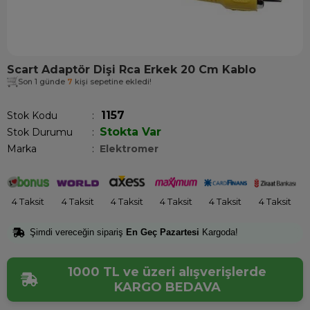
Scart Adaptör Dişi Rca Erkek 20 Cm Kablo
Son 1 günde
7
kişi sepetine ekledi!
1157
Stok Kodu
Stokta Var
Stok Durumu
:
Marka
:
Elektromer
4 Taksit
4 Taksit
4 Taksit
4 Taksit
4 Taksit
4 Taksit
Şimdi vereceğin sipariş
En Geç Pazartesi
Kargoda!
1000 TL ve üzeri alışverişlerde
KARGO BEDAVA