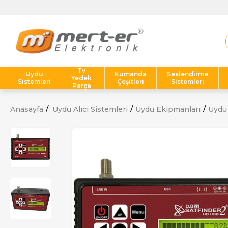
Tv
Uydu
Kumanda
Seslendirme
Yedek
Sistemleri
Çeşitleri
Sistemleri
Parça
Anasayfa
Uydu Alıcı Sistemleri
Uydu Ekipmanları
Uydu