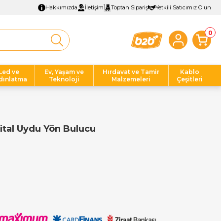
Hakkımızda
İletişim
Toptan Sipariş
Yetkili Satıcımız Olun
0
Led ve
Ev, Yaşam ve
Hırdavat ve Tamir
Kablo
dınlatma
Teknoloji
Malzemeleri
Çeşitleri
ital Uydu Yön Bulucu