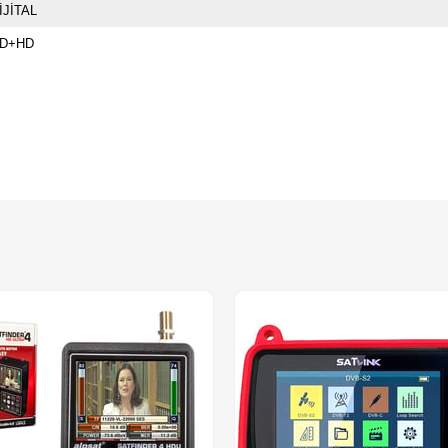
İJİTAL
D+HD