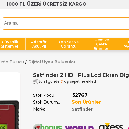
1000 TL ÜZERİ ÜCRETSİZ KARGO
Oem Ve
Güvenlik
Adaptör,
Oto Ses ve
Çevre
Sistemleri
Akü, Pil
Görüntü
Ay
Birimleri
 Yön Bulucu
Dijital Uydu Bulucular
Satfinder 2 HD+ Plus Lcd Ekran Dig
Son 1 günde
7
kişi sepetine ekledi!
32767
Stok Kodu
Son Ürünler
Stok Durumu
:
Marka
:
Satfinder