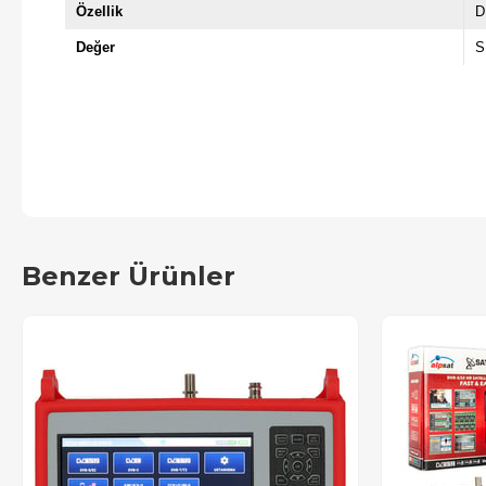
Özellik
D
Değer
S
Benzer Ürünler