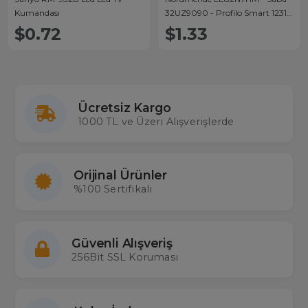
Kumandası
32UZ9090 - Profilo Smart 1231 -
Sanyo Küçük Kalıp Lcd Led Tv
$0.72
$1.33
Kumandası
Ücretsiz Kargo
1000 TL ve Üzeri Alışverişlerde
Orijinal Ürünler
%100 Sertifikalı
Güvenli Alışveriş
256Bit SSL Koruması