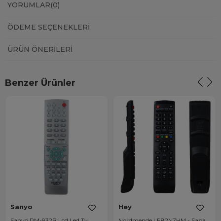
YORUMLAR
(0)
ÖDEME SEÇENEKLERI
ÜRÜN ÖNERILERI
Benzer Ürünler
Sanyo
Hey
Sanyo RM-932B Lcd Led Tv
Nordmende LE82N7HM - Saba