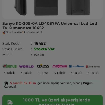
Sanyo RC-209-0A LD40S7FA Universal Lcd Led
Tv Kumandası 16452
Son 1 saatte
1
kişi satın aldı!
16452
Stok Kodu
Stokta Var
Stok Durumu
:
Marka
:
Weko
4 Taksit
4 Taksit
4 Taksit
4 Taksit
4 Taksit
4 Taksit
5 saat 01 dk 39 sn
içerisinde sipariş verirsen, sipariş
Bugün
Kargoda!
1000 TL ve üzeri alışverişlerde