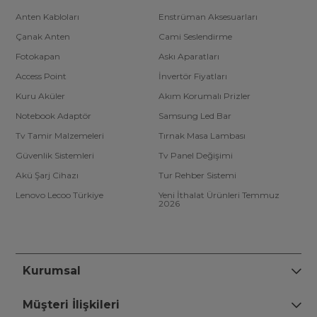
Anten Kabloları
Enstrüman Aksesuarları
Çanak Anten
Cami Seslendirme
Fotokapan
Askı Aparatları
Access Point
İnvertör Fiyatları
Kuru Aküler
Akım Korumalı Prizler
Notebook Adaptör
Samsung Led Bar
Tv Tamir Malzemeleri
Tırnak Masa Lambası
Güvenlik Sistemleri
Tv Panel Değişimi
Akü Şarj Cihazı
Tur Rehber Sistemi
Lenovo Lecoo Türkiye
Yeni İthalat Ürünleri Temmuz
2026
Kurumsal
Müşteri İlişkileri