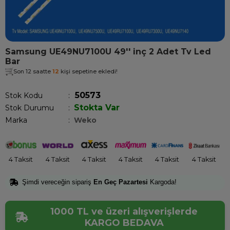
Samsung UE49NU7100U 49'' inç 2 Adet Tv Led
Bar
Son 12 saatte
12
kişi sepetine ekledi!
50573
Stok Kodu
Stokta Var
Stok Durumu
:
Marka
:
Weko
4 Taksit
4 Taksit
4 Taksit
4 Taksit
4 Taksit
4 Taksit
Şimdi vereceğin sipariş
En Geç Pazartesi
Kargoda!
1000 TL ve üzeri alışverişlerde
KARGO BEDAVA