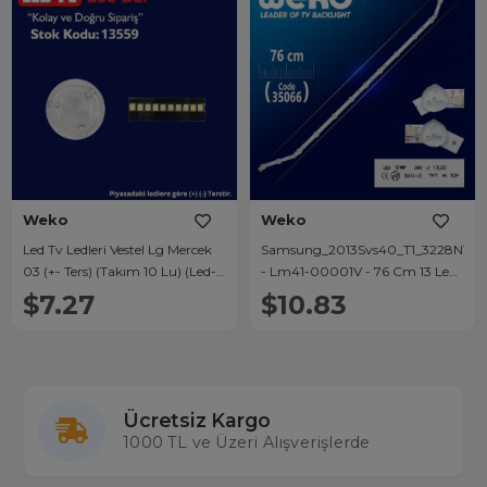
Weko
Weko
Led Tv Ledleri Vestel Lg Mercek
Samsung_2013Svs40_T1_3228N1_B2
03 (+- Ters) (Takım 10 Lu) (Led-
- Lm41-00001V - 76 Cm 13 Ledli
M3)
- (Wk-832)
$7.27
$10.83
Ücretsiz Kargo
1000 TL ve Üzeri Alışverişlerde