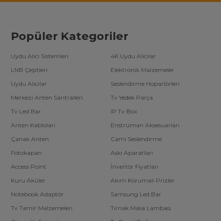
Popüler Kategoriler
Uydu Alıcı Sistemleri
4K Uydu Alıcılar
LNB Çeşitleri
Elektronik Malzemeler
Uydu Alıcılar
Seslendirme Hoparlörleri
Merkezi Anten Santralleri
Tv Yedek Parça
Tv Led Bar
IP Tv Box
Anten Kabloları
Enstrüman Aksesuarları
Çanak Anten
Cami Seslendirme
Fotokapan
Askı Aparatları
Access Point
İnvertör Fiyatları
Kuru Aküler
Akım Korumalı Prizler
Notebook Adaptör
Samsung Led Bar
Tv Tamir Malzemeleri
Tırnak Masa Lambası