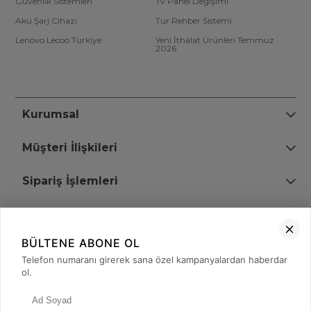
Güvenlik Sistemleri
Tv Panel Değişimi
Akü Şarj Cihazı
Tur Rehber Sistemi
Lenovo Lecoo Türkiye
Yeni İthalat Ürünleri Temmuz
2026
Kurumsal
Müşteri İlişkileri
Sipariş İşlemleri
Bize Ulaşın
BÜLTENE ABONE OL
+90 (850) 473 08 08
Telefon numaranı girerek sana özel kampanyalardan haberdar
ol.
Tevfik Bey Mah. Dr. Ali Demir Cd. No:51 Kat:2 Kobi İş Merkezi
Küçükçekmece / İstanbul