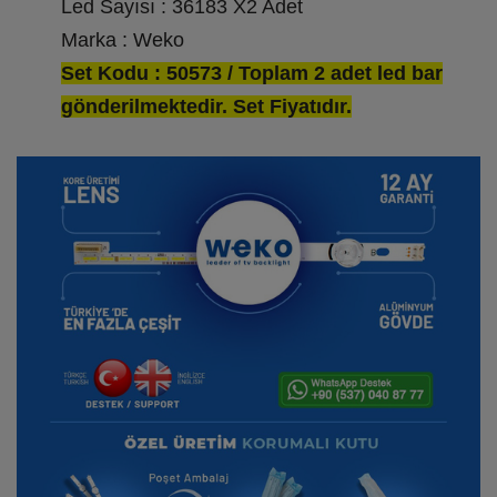
Led Sayısı : 36183 X2 Adet
Marka : Weko
Set Kodu : 50573 / Toplam 2 adet led bar
gönderilmektedir. Set Fiyatıdır.