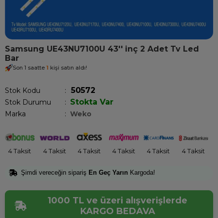
Samsung UE43NU7100U 43'' inç 2 Adet Tv Led
Bar
Son 1 saatte
1
kişi satın aldı!
50572
Stok Kodu
Stokta Var
Stok Durumu
:
Marka
:
Weko
4 Taksit
4 Taksit
4 Taksit
4 Taksit
4 Taksit
4 Taksit
Şimdi vereceğin sipariş
En Geç Yarın
Kargoda!
1000 TL ve üzeri alışverişlerde
KARGO BEDAVA