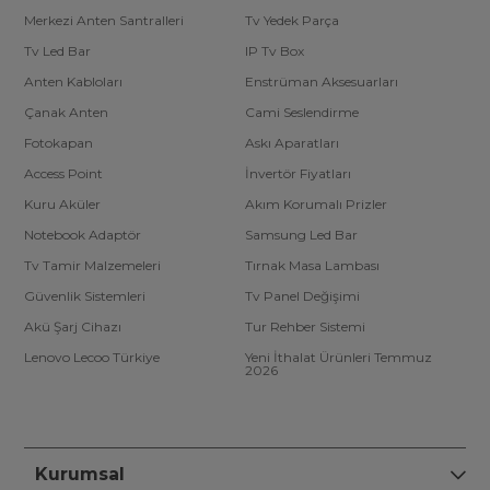
Merkezi Anten Santralleri
Tv Yedek Parça
Tv Led Bar
IP Tv Box
Anten Kabloları
Enstrüman Aksesuarları
Çanak Anten
Cami Seslendirme
Fotokapan
Askı Aparatları
Access Point
İnvertör Fiyatları
Kuru Aküler
Akım Korumalı Prizler
Notebook Adaptör
Samsung Led Bar
Tv Tamir Malzemeleri
Tırnak Masa Lambası
Güvenlik Sistemleri
Tv Panel Değişimi
Akü Şarj Cihazı
Tur Rehber Sistemi
Lenovo Lecoo Türkiye
Yeni İthalat Ürünleri Temmuz
2026
Kurumsal