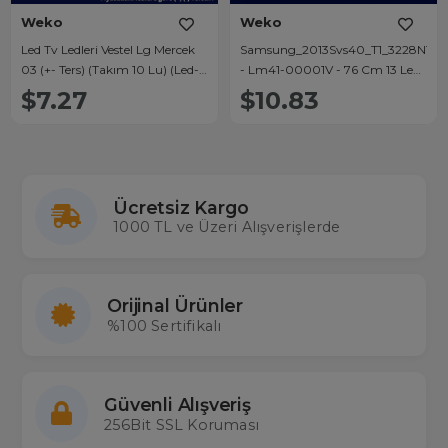
Weko
Weko
Led Tv Ledleri Vestel Lg Mercek
Samsung_2013Svs40_T1_3228N1_B2
03 (+- Ters) (Takım 10 Lu) (Led-
- Lm41-00001V - 76 Cm 13 Ledli
M3)
- (Wk-832)
$7.27
$10.83
Ücretsiz Kargo
1000 TL ve Üzeri Alışverişlerde
Orijinal Ürünler
%100 Sertifikalı
Güvenli Alışveriş
256Bit SSL Koruması