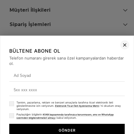
Müşteri İlişkileri
Sipariş İşlemleri
Bize Ulaşın
BÜLTENE ABONE OL
+90 (850) 473 08 08
Telefon numaranı girerek sana özel kampanyalardan haberdar
ol.
Tevfik Bey Mah. Dr. Ali Demir Cd. No:51 Kat:2 Kobi İş Merkezi
Küçükçekmece / İstanbul
Tanıtım, pazarlama, reklam ve benzeri amaçlarla tarafıma ticari elektronik ileti
gönderilmesine izin veriyorum.
'ni okudum onay
Elektronik Ticari İleti Aydınlatma Metni
veriyorum.
Paylaştığım bilgilerin
KVKK kapsamında tarafınızca korunmasını, sms ve WhatsApp
kabul ediyorum.
üzerinden bilgilendirmeleri almayı
© 2008 - 2026
merterelektronik.com
Whatsapp
- Tüm Hakları Saklıdır. Kredi kartı bilgileriniz 256bit SSL sertifikası ile
GÖNDER
korunmaktadır.