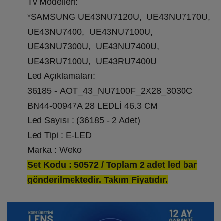
Tv Modelleri:
*SAMSUNG UE43NU7120U, UE43NU7170U,
UE43NU7400, UE43NU7100U,
UE43NU7300U, UE43NU7400U,
UE43RU7100U, UE43RU7400U
Led Açıklamaları:
36185 - AOT_43_NU7100F_2X28_3030C
BN44-00947A 28 LEDLİ 46.3 CM
Led Sayısı : (36185 - 2 Adet)
Led Tipi : E-LED
Marka : Weko
Set Kodu : 50572 / Toplam 2 adet led bar
gönderilmektedir. Takım Fiyatıdır.